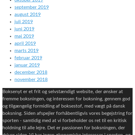
oktober 2019
september 2019
august 2019
juli 2019
juni 2019
maj 2019
april 2019
marts 2019
februar 2019
januar 2019
december 2018
november 2018
Boksenyt er et frit og selvstændigt website, der ønsker at
fremme boksningen, og interessen for boksning, gennem god
og tilgængelig formidling af boksestof, med vægt på dansk
boksning. Siden afspejler forhåbentligvis vores begejstring for
sporten - samtidig med at vi forbeholder os ret til en kritisk
holdning til alle lejre. Det er passionen for boksningen, der