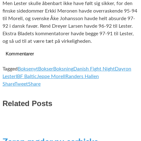
Men Lester skulle åbenbart ikke have følt sig sikker, for den
finske sidedommer Erkki Meronen havde overraskende 95-94
til Morell, og svenske Åke Johansson havde helt absurde 97-
92 i dansk favør. René Dreyer Larsen havde 96-92 til Lester.
Ekstra Bladets kommentatorer havde begge 97-91 til Lester,
og så ud til at være tæt på virkeligheden.
Kommentarer
Tagged
Boksenyt
Bokser
Boksning
Danish Fight Night
Dayron
Lester
IBF Baltic
Jeppe Morell
Randers Hallen
Share
Tweet
Share
Related Posts