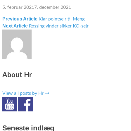
5. februar 2021
7. december 2021
Previous Article
Klar pointsejr til Meng
Indlægsnavigation
Next Article
Rossing vinder sikker KO-sejr
About Hr
View all posts by Hr
→
Seneste indlæg