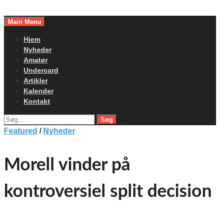
Skip
to
Main Menu
content
Hjem
Nyheder
Amatør
Undercard
Artikler
Kalender
Kontakt
Søg
efter:
Featured
/
Nyheder
Morell vinder på
kontroversiel split decision