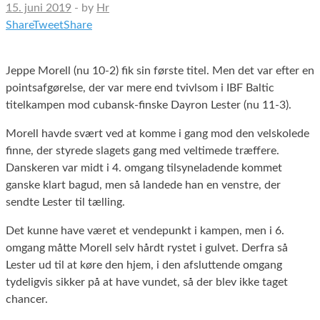
15. juni 2019
-
by
Hr
Share
Tweet
Share
Jeppe Morell (nu 10-2) fik sin første titel. Men det var efter en
pointsafgørelse, der var mere end tvivlsom i IBF Baltic
titelkampen mod cubansk-finske Dayron Lester (nu 11-3).
Morell havde svært ved at komme i gang mod den velskolede
finne, der styrede slagets gang med veltimede træffere.
Danskeren var midt i 4. omgang tilsyneladende kommet
ganske klart bagud, men så landede han en venstre, der
sendte Lester til tælling.
Det kunne have været et vendepunkt i kampen, men i 6.
omgang måtte Morell selv hårdt rystet i gulvet. Derfra så
Lester ud til at køre den hjem, i den afsluttende omgang
tydeligvis sikker på at have vundet, så der blev ikke taget
chancer.