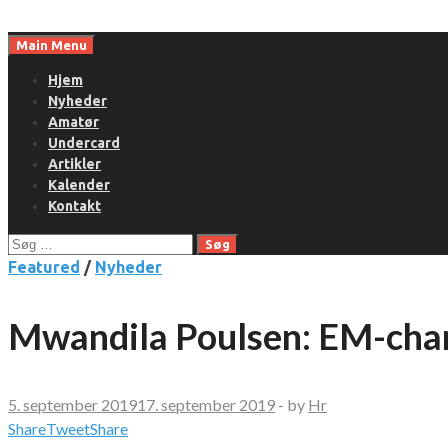
Skip
to
Main Menu
content
Hjem
Nyheder
Amatør
Undercard
Artikler
Kalender
Kontakt
Søg
efter:
Featured
/
Nyheder
Mwandila Poulsen: EM-chan
5. september 2019
17. september 2019
-
by
Hr
Share
Tweet
Share