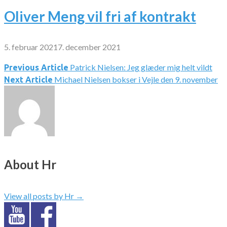
Oliver Meng vil fri af kontrakt
5. februar 2021
7. december 2021
Patrick Nielsen: Jeg glæder mig helt vildt
Indlægsnavigation
Previous Article
Michael Nielsen bokser i Vejle den 9. november
Next Article
About Hr
View all posts by Hr
→