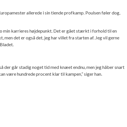
opamester allerede i sin tiende profkamp. Poulsen føler dog,
jo min karrieres højdepunkt. Det er gået stærkt i forhold til en
en det er også det, jeg har villet fra starten af. Jeg vil gerne
 Bladet.
n, så der går stadig noget tid med knæet endnu, men jeg håber snart
kan være hundrede procent klar til kampen,” siger han.