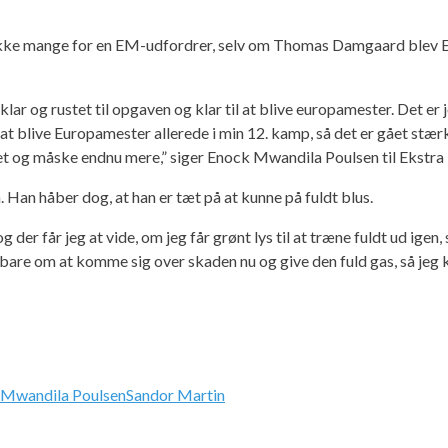
ke mange for en EM-udfordrer, selv om Thomas Damgaard blev Eur
klar og rustet til opgaven og klar til at blive europamester. Det er 
blive Europamester allerede i min 12. kamp, så det er gået stærkt, m
l det og måske endnu mere,” siger Enock Mwandila Poulsen til Ekstra
n håber dog, at han er tæt på at kunne på fuldt blus.
der får jeg at vide, om jeg får grønt lys til at træne fuldt ud ige
 bare om at komme sig over skaden nu og give den fuld gas, så jeg 
 Mwandila Poulsen
Sandor Martin