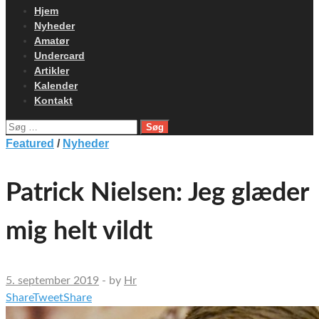
Hjem
Nyheder
Amatør
Undercard
Artikler
Kalender
Kontakt
Søg
efter:
Featured
/
Nyheder
Patrick Nielsen: Jeg glæder
mig helt vildt
5. september 2019
-
by
Hr
Share
Tweet
Share