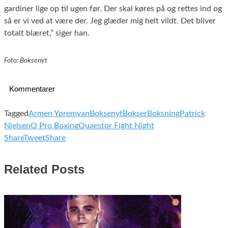
gardiner lige op til ugen før. Der skal køres på og rettes ind og
så er vi ved at være der. Jeg glæder mig helt vildt. Det bliver
totalt blæret,” siger han.
Foto: Boksenyt
Kommentarer
Tagged
Armen Ypremyan
Boksenyt
Bokser
Boksning
Patrick
Nielsen
Q Pro Boxing
Quaestor Fight Night
Share
Tweet
Share
Related Posts