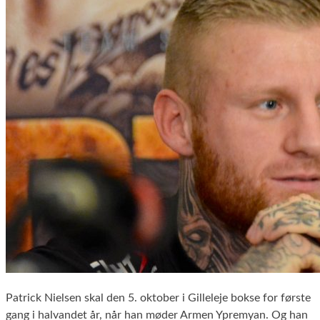
Patrick Nielsen skal den 5. oktober i Gilleleje bokse for første
gang i halvandet år, når han møder Armen Ypremyan. Og han