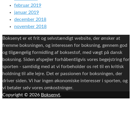
februar 2019
januar 2019
december 2018
november 2018
Boksenyt er et frit og selvstændigt website, der ønsker at
fremme boksningen, og interessen for boksning, gennem god
og tilgængelig formidling af boksestof, med vægt på dansk
boksning. Siden afspejler forhåbentligvis vores begejstring for
sporten - samtidig med at vi forbeholder os ret til en kritisk
holdning til alle lejre. Det er passionen for boksningen, der
driver siden. Vi har ingen økonomiske interesser i sporten, og
vi betaler selv vores omkostninger.
Copyright © 2026
Boksenyt
.