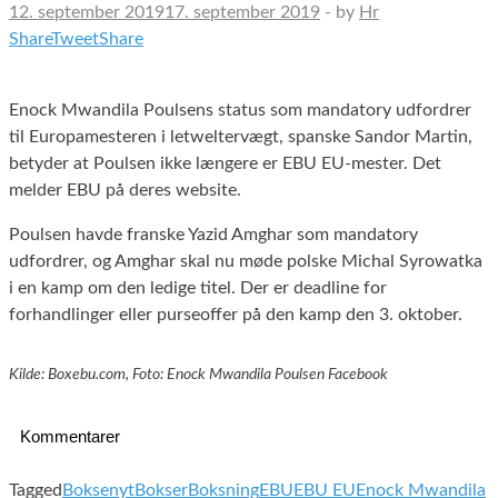
12. september 2019
17. september 2019
-
by
Hr
Share
Tweet
Share
Enock Mwandila Poulsens status som mandatory udfordrer
til Europamesteren i letweltervægt, spanske Sandor Martin,
betyder at Poulsen ikke længere er EBU EU-mester. Det
melder EBU på deres website.
Poulsen havde franske Yazid Amghar som mandatory
udfordrer, og Amghar skal nu møde polske Michal Syrowatka
i en kamp om den ledige titel. Der er deadline for
forhandlinger eller purseoffer på den kamp den 3. oktober.
Kilde: Boxebu.com, Foto: Enock Mwandila Poulsen Facebook
Kommentarer
Tagged
Boksenyt
Bokser
Boksning
EBU
EBU EU
Enock Mwandila