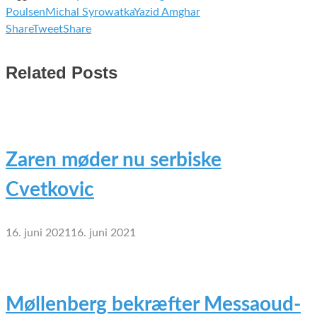
Poulsen
Michal Syrowatka
Yazid Amghar
Share
Tweet
Share
Related Posts
Zaren møder nu serbiske
Cvetkovic
16. juni 2021
16. juni 2021
Møllenberg bekræfter Messaoud-