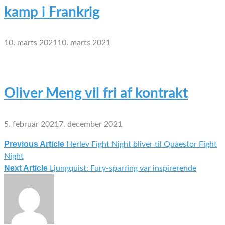
kamp i Frankrig
10. marts 2021
10. marts 2021
Oliver Meng vil fri af kontrakt
5. februar 2021
7. december 2021
Previous Article
Herlev Fight Night bliver til Quaestor Fight
Indlægsnavigation
Night
Next Article
Ljungquist: Fury-sparring var inspirerende