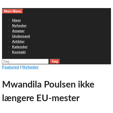
Skip
to
Main Menu
content
Hjem
Nyheder
Amatør
Undercard
Artikler
Kalender
Kontakt
Søg
efter:
Featured
/
Nyheder
Mwandila Poulsen ikke
længere EU-mester