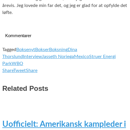
årevis. Jeg lovede min far det, og jeg er glad for at opfylde det
løfte.
Kommentarer
Tagged
Boksenyt
Bokser
Boksning
Dina
Thorslund
Interview
Jasseth Noriega
Mexico
Struer Energi
Park
WBO
Share
Tweet
Share
Related Posts
Uofficielt: Amerikansk kampleder i