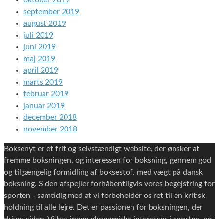
oktober 2019
september 2019
august 2019
juli 2019
juni 2019
maj 2019
april 2019
marts 2019
februar 2019
januar 2019
december 2018
november 2018
Boksenyt er et frit og selvstændigt website, der ønsker at
fremme boksningen, og interessen for boksning, gennem god
og tilgængelig formidling af boksestof, med vægt på dansk
boksning. Siden afspejler forhåbentligvis vores begejstring for
sporten - samtidig med at vi forbeholder os ret til en kritisk
holdning til alle lejre. Det er passionen for boksningen, der