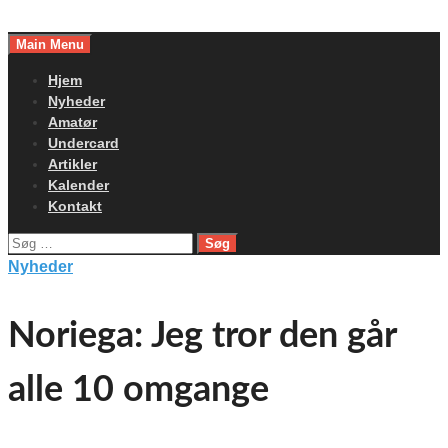
Skip
to
Main Menu
content
Hjem
Nyheder
Amatør
Undercard
Artikler
Kalender
Kontakt
Søg
efter:
Nyheder
Noriega: Jeg tror den går
alle 10 omgange