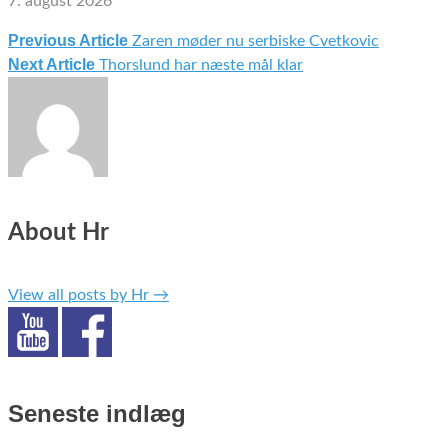
7. august 2026
Previous Article
Zaren møder nu serbiske Cvetkovic
Indlægsnavigation
Next Article
Thorslund har næste mål klar
About Hr
View all posts by Hr
→
Seneste indlæg