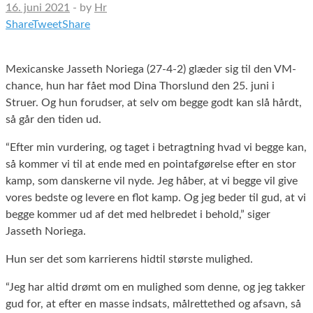
16. juni 2021
-
by
Hr
Share
Tweet
Share
Mexicanske Jasseth Noriega (27-4-2) glæder sig til den VM-
chance, hun har fået mod Dina Thorslund den 25. juni i
Struer. Og hun forudser, at selv om begge godt kan slå hårdt,
så går den tiden ud.
“Efter min vurdering, og taget i betragtning hvad vi begge kan,
så kommer vi til at ende med en pointafgørelse efter en stor
kamp, som danskerne vil nyde. Jeg håber, at vi begge vil give
vores bedste og levere en flot kamp. Og jeg beder til gud, at vi
begge kommer ud af det med helbredet i behold,” siger
Jasseth Noriega.
Hun ser det som karrierens hidtil største mulighed.
“Jeg har altid drømt om en mulighed som denne, og jeg takker
gud for, at efter en masse indsats, målrettethed og afsavn, så