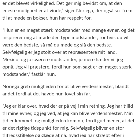
er det blevet virkelighed. Det gør mig bevidst om, at den
eneste mulighed er at vinde,” siger Noriega, der også ser frem
til at møde en bokser, hun har respekt for.
“Hun er en meget stærk modstander med mange evner, og det
inspirerer mig at møde den type modstander, for hvis du vil
være den bedste, så må du møde og slå den bedste.
Selvfølgelig er jeg stolt over at repræsentere mit land,
Mexico, og jo sværere modstander, jo mere hæder vil jeg
opnå. Jeg vil præstere, fordi hun som sagt er en meget stærk
modstander,” fastlår hun.
Noriega greb muligheden for at blive verdensmester, blandt
andet fordi at det havde hun lovet sin far.
“Jeg er klar over, hvad der er på vej i min retning. Jeg har tillid
til mine evner, og jeg ved, at jeg kan blive verdensmester. Min
tid er kommet, og muligheden kom nu, fordi gud mener, at det
er det rigtige tidspunkt for mig. Selvfølgelig bliver en stor
tilfredsstillelse og glæde at nå, hvad jeg har stræbt efter i