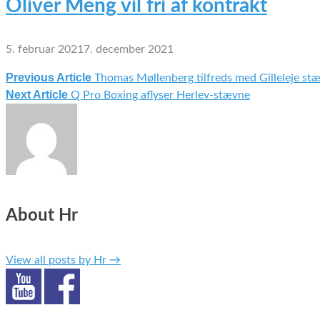
Oliver Meng vil fri af kontrakt
5. februar 2021
7. december 2021
Previous Article
Thomas Møllenberg tilfreds med Gilleleje st
Indlægsnavigation
Next Article
Q Pro Boxing aflyser Herlev-stævne
About Hr
View all posts by Hr
→