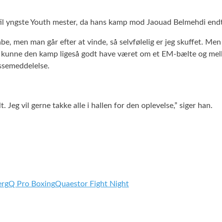
til yngste Youth mester, da hans kamp mod Jaouad Belmehdi endte
abe, men man går efter at vinde, så selvfølelig er jeg skuffet. Me
å kunne den kamp ligeså godt have været om et EM-bælte og mell
essemeddelelse.
 Jeg vil gerne takke alle i hallen for den oplevelse,” siger han.
erg
Q Pro Boxing
Quaestor Fight Night