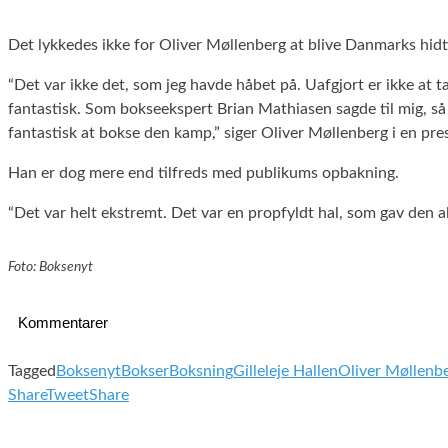
Det lykkedes ikke for Oliver Møllenberg at blive Danmarks hid
“Det var ikke det, som jeg havde håbet på. Uafgjort er ikke at t
fantastisk. Som bokseekspert Brian Mathiasen sagde til mig, s
fantastisk at bokse den kamp,” siger Oliver Møllenberg i en pr
Han er dog mere end tilfreds med publikums opbakning.
“Det var helt ekstremt. Det var en propfyldt hal, som gav den alt.
Foto: Boksenyt
Kommentarer
Tagged
Boksenyt
Bokser
Boksning
Gilleleje Hallen
Oliver Møllenb
Share
Tweet
Share