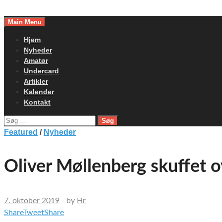
Skip
to
Main Menu
content
Hjem
Nyheder
Amatør
Undercard
Artikler
Kalender
Kontakt
Søg
efter:
Featured
/
Nyheder
Oliver Møllenberg skuffet o
7. oktober 2019
-
by
Hr
Share
Tweet
Share