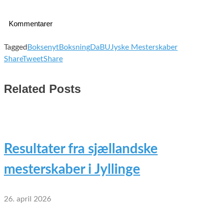
Kommentarer
Tagged
Boksenyt
Boksning
DaBU
Jyske Mesterskaber
Share
Tweet
Share
Related Posts
Resultater fra sjællandske
mesterskaber i Jyllinge
26. april 2026