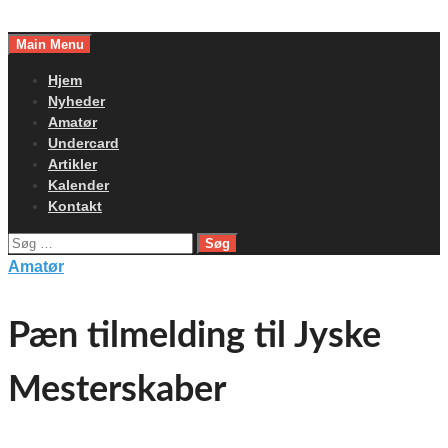
Skip
to
Main Menu
content
Hjem
Nyheder
Amatør
Undercard
Artikler
Kalender
Kontakt
Søg
efter:
Amatør
Pæn tilmelding til Jyske
Mesterskaber