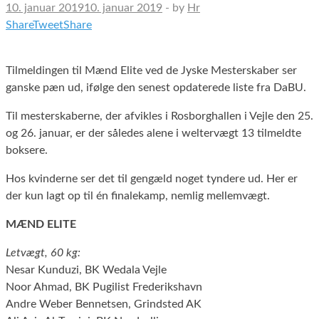
10. januar 2019
10. januar 2019
-
by
Hr
Share
Tweet
Share
Tilmeldingen til Mænd Elite ved de Jyske Mesterskaber ser
ganske pæn ud, ifølge den senest opdaterede liste fra DaBU.
Til mesterskaberne, der afvikles i Rosborghallen i Vejle den 25.
og 26. januar, er der således alene i weltervægt 13 tilmeldte
boksere.
Hos kvinderne ser det til gengæld noget tyndere ud. Her er
der kun lagt op til én finalekamp, nemlig mellemvægt.
MÆND ELITE
Letvægt, 60 kg:
Nesar Kunduzi, BK Wedala Vejle
Noor Ahmad, BK Pugilist Frederikshavn
Andre Weber Bennetsen, Grindsted AK