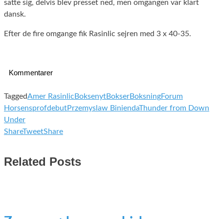
satte sig, delvis blev presset ned, men omgangen var klart
dansk.
Efter de fire omgange fik Rasinlic sejren med 3 x 40-35.
Kommentarer
Tagged
Amer Rasinlic
Boksenyt
Bokser
Boksning
Forum
Horsens
profdebut
Przemyslaw Binienda
Thunder from Down
Under
Share
Tweet
Share
Related Posts