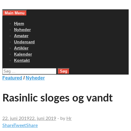
Skip
to
Main Menu
content
Hjem
Nyheder
Amatør
Undercard
Artikler
Kalender
Kontakt
Søg
efter:
Featured
/
Nyheder
Rasinlic sloges og vandt
22. juni 2019
22. juni 2019
-
by
Hr
Share
Tweet
Share