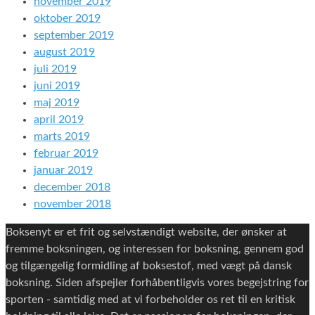
november 2019
oktober 2019
september 2019
august 2019
juli 2019
juni 2019
maj 2019
april 2019
marts 2019
februar 2019
januar 2019
december 2018
november 2018
Boksenyt er et frit og selvstændigt website, der ønsker at
fremme boksningen, og interessen for boksning, gennem god
og tilgængelig formidling af boksestof, med vægt på dansk
boksning. Siden afspejler forhåbentligvis vores begejstring for
sporten - samtidig med at vi forbeholder os ret til en kritisk