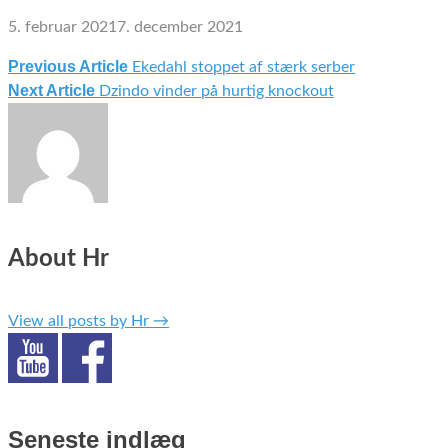
5. februar 2021
7. december 2021
Previous Article
Ekedahl stoppet af stærk serber
Indlægsnavigation
Next Article
Dzindo vinder på hurtig knockout
About Hr
View all posts by Hr
→
Seneste indlæg