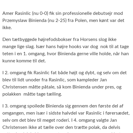
Amer Rasinlic (nu 0-0) fik sin professionelle debutsejr mod
Przemyslaw Binienda (nu 2-25) fra Polen, men kønt var det
ikke.
Den tætbyggede højrefodsbokser fra Horsens slog ikke
mange lige slag. Især hans højre hooks var dog nok til at tage
teten i en 1. omgang, hvor Binienda gerne ville holde, når han
kunne komme til det.
I 2. omgang fik Rasinlic fat både højt og dybt, og selv om det
blev til lidt unoder fra Rasinlic, som kampleder Jan
Christensen måtte påtale, så kom Binienda under pres, og
polakken måtte tage tælling.
I 3. omgang spoilede Binienda sig gennem den første del af
omgangen, men især i sidste halvdel var Rasinlic i førersædet,
selv om det blev til meget roderi. I 4. omgang valgte Jan
Christensen ikke at tælle over den trætte polak, da delvis