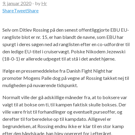
9. januar 2020
-
by
Hr
Share
Tweet
Share
Selv om Ditlev Rossing på den senest offentliggjorte EBU EU-
rangliste blot er nr. 15, er han blandt de navne, som EBU har
spurgt i deres søgen ned ad ranglisten efter en co-udfordrer til
den ledige EU-titel i cruiservægt. Polske Nikodem Jezewski
(18-0-1) er allerede udpeget til at stå i det andet hjørne.
Ifølge en pressemeddelelse fra Danish Fight Night har
promoter Mogens Palle dog på vegne af Rossing takket nej til
muligheden på nuværende tidspunkt.
Normalt ville der gå adskillige måneder fra, at to boksere var
valgt til at bokse om ti, til kampen faktisk skulle bokses. Der
ville være frist til forhandlinger og eventuelt purseoffer, og
derefter til forberedelse op til kampdato. Alligevel er
begrundelsen, at Rossing endnu ikke er klar til en stor kamp
efter den håndskade, han blev opereret for i efteråret.