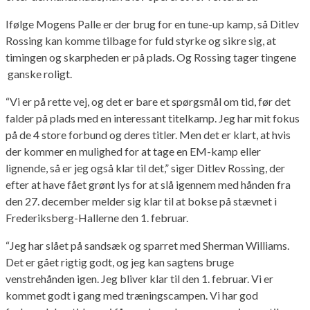
Ifølge Mogens Palle er der brug for en tune-up kamp, så Ditlev
Rossing kan komme tilbage for fuld styrke og sikre sig, at
timingen og skarpheden er på plads. Og Rossing tager tingene
ganske roligt.
“Vi er på rette vej, og det er bare et spørgsmål om tid, før det
falder på plads med en interessant titelkamp. Jeg har mit fokus
på de 4 store forbund og deres titler. Men det er klart, at hvis
der kommer en mulighed for at tage en EM-kamp eller
lignende, så er jeg også klar til det,” siger Ditlev Rossing, der
efter at have fået grønt lys for at slå igennem med hånden fra
den 27. december melder sig klar til at bokse på stævnet i
Frederiksberg-Hallerne den 1. februar.
“Jeg har slået på sandsæk og sparret med Sherman Williams.
Det er gået rigtig godt, og jeg kan sagtens bruge
venstrehånden igen. Jeg bliver klar til den 1. februar. Vi er
kommet godt i gang med træningscampen. Vi har god