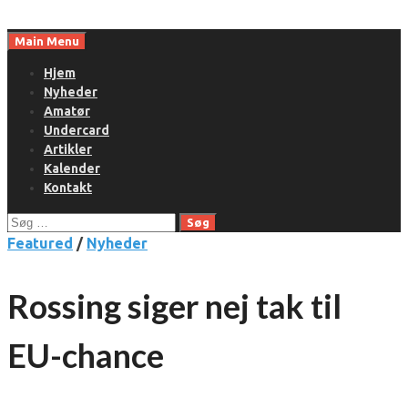
Skip
to
Main Menu
content
Hjem
Nyheder
Amatør
Undercard
Artikler
Kalender
Kontakt
Søg
efter:
Featured
/
Nyheder
Rossing siger nej tak til
EU-chance