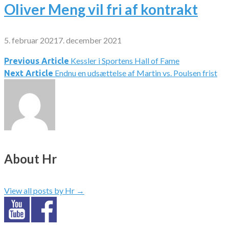
Oliver Meng vil fri af kontrakt
5. februar 2021
7. december 2021
Kessler i Sportens Hall of Fame
Indlægsnavigation
Previous Article
Endnu en udsættelse af Martin vs. Poulsen frist
Next Article
About Hr
View all posts by Hr
→