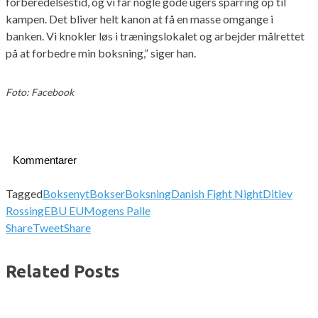
forberedelsestid, og vi får nogle gode ugers sparring op til
kampen. Det bliver helt kanon at få en masse omgange i
banken. Vi knokler løs i træningslokalet og arbejder målrettet
på at forbedre min boksning,” siger han.
Foto: Facebook
Kommentarer
Tagged
Boksenyt
Bokser
Boksning
Danish Fight Night
Ditlev
Rossing
EBU EU
Mogens Palle
Share
Tweet
Share
Related Posts