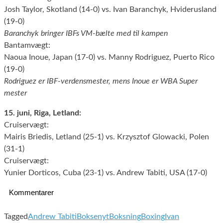
Josh Taylor, Skotland (14-0) vs. Ivan Baranchyk, Hviderusland
(19-0)
Baranchyk bringer IBFs VM-bælte med til kampen
Bantamvægt:
Naoua Inoue, Japan (17-0) vs. Manny Rodriguez, Puerto Rico
(19-0)
Rodriguez er IBF-verdensmester, mens Inoue er WBA Super
mester
15. juni, Riga, Letland:
Cruiservægt:
Mairis Briedis, Letland (25-1) vs. Krzysztof Glowacki, Polen
(31-1)
Cruiservægt:
Yunier Dorticos, Cuba (23-1) vs. Andrew Tabiti, USA (17-0)
Kommentarer
Tagged
Andrew Tabiti
Boksenyt
Boksning
Boxing
Ivan