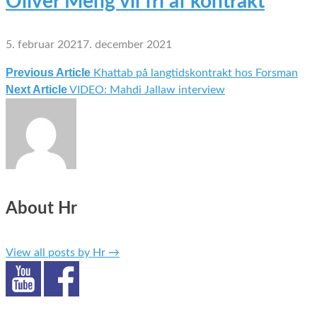
Oliver Meng vil fri af kontrakt
5. februar 2021
7. december 2021
Previous Article
Khattab på langtidskontrakt hos Forsman
Indlægsnavigation
Next Article
VIDEO: Mahdi Jallaw interview
About Hr
View all posts by Hr
→