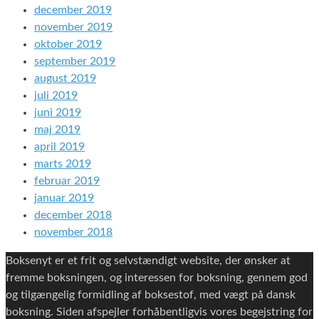
december 2019
november 2019
oktober 2019
september 2019
august 2019
juli 2019
juni 2019
maj 2019
april 2019
marts 2019
februar 2019
januar 2019
december 2018
november 2018
Boksenyt er et frit og selvstændigt website, der ønsker at
fremme boksningen, og interessen for boksning, gennem god
og tilgængelig formidling af boksestof, med vægt på dansk
boksning. Siden afspejler forhåbentligvis vores begejstring for