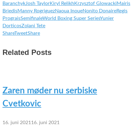
Baranchyk
Josh Taylor
Kiryl Relikh
Krzysztof Glowacki
Mairis
Briedis
Manny Rogriguez
Naoua Inoue
Nonito Donaire
Regis
Prograis
Semifinale
World Boxing Super Series
Yunier
Dorticos
Zolani Tete
Share
Tweet
Share
Related Posts
Zaren møder nu serbiske
Cvetkovic
16. juni 2021
16. juni 2021