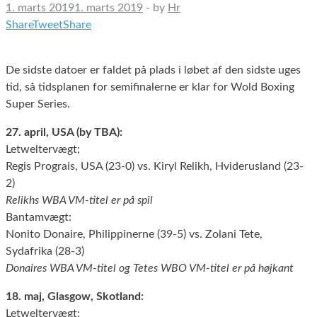
1. marts 2019
1. marts 2019
-
by
Hr
Share
Tweet
Share
De sidste datoer er faldet på plads i løbet af den sidste uges
tid, så tidsplanen for semifinalerne er klar for Wold Boxing
Super Series.
27. april, USA (by TBA):
Letweltervægt;
Regis Prograis, USA (23-0) vs. Kiryl Relikh, Hviderusland (23-
2)
Relikhs WBA VM-titel er på spil
Bantamvægt:
Nonito Donaire, Philippinerne (39-5) vs. Zolani Tete,
Sydafrika (28-3)
Donaires WBA VM-titel og Tetes WBO VM-titel er på højkant
18. maj, Glasgow, Skotland:
Letweltervægt: