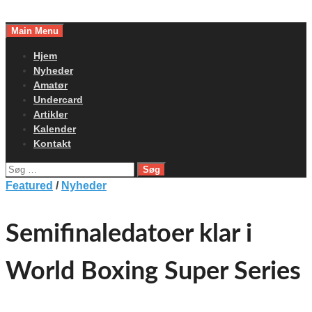
Skip
to
Main Menu
content
Hjem
Nyheder
Amatør
Undercard
Artikler
Kalender
Kontakt
Søg
efter:
Featured
/
Nyheder
Semifinaledatoer klar i
World Boxing Super Series