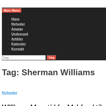
Skip
to
Main Menu
content
Hjem
Nyheder
Amatør
Undercard
Artikler
Kalender
Kontakt
Søg
efter:
Tag:
Sherman Williams
Nyheder