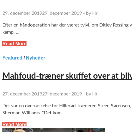
29. december 2019
29. december 2019
-
by
Hr
Efter en håndoperation har der været tvivl, om Ditlev Rossing vi
kamp. …
Read More
Featured
/
Nyheder
Mahfoud-træner skuffet over at bli
27. december 2019
27. december 2019
-
by
Hr
Det var en overraskelse for Hillerød-træneren Steen Sørensen
Sherman Williams. “Det kom …
Read More