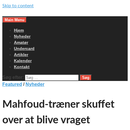
Skip to content
Main Menu
Hjem
Nyheder
Amatør
Undercard
Artikler
Kalender
Kontakt
Søg efter:
Featured
/
Nyheder
Mahfoud-træner skuffet
over at blive vraget