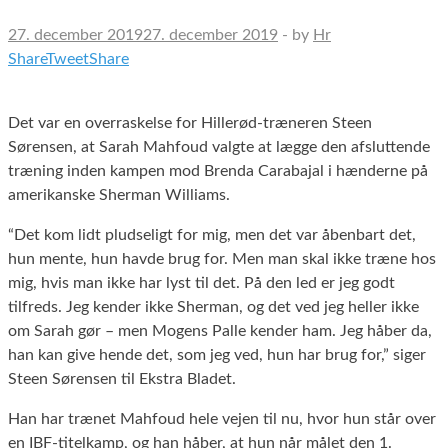
27. december 2019
27. december 2019
-
by
Hr
Share
Tweet
Share
Det var en overraskelse for Hillerød-træneren Steen
Sørensen, at Sarah Mahfoud valgte at lægge den afsluttende
træning inden kampen mod Brenda Carabajal i hænderne på
amerikanske Sherman Williams.
“Det kom lidt pludseligt for mig, men det var åbenbart det,
hun mente, hun havde brug for. Men man skal ikke træne hos
mig, hvis man ikke har lyst til det. På den led er jeg godt
tilfreds. Jeg kender ikke Sherman, og det ved jeg heller ikke
om Sarah gør – men Mogens Palle kender ham. Jeg håber da,
han kan give hende det, som jeg ved, hun har brug for,” siger
Steen Sørensen til Ekstra Bladet.
Han har trænet Mahfoud hele vejen til nu, hvor hun står over
en IBF-titelkamp, og han håber, at hun når målet den 1.