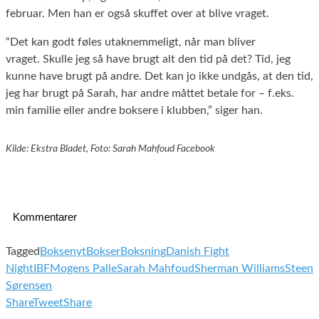
februar. Men han er også skuffet over at blive vraget.
“Det kan godt føles utaknemmeligt, når man bliver
vraget. Skulle jeg så have brugt alt den tid på det? Tid, jeg
kunne have brugt på andre. Det kan jo ikke undgås, at den tid,
jeg har brugt på Sarah, har andre måttet betale for – f.eks.
min familie eller andre boksere i klubben,” siger han.
Kilde: Ekstra Bladet, Foto: Sarah Mahfoud Facebook
Kommentarer
Tagged
Boksenyt
Bokser
Boksning
Danish Fight
Night
IBF
Mogens Palle
Sarah Mahfoud
Sherman Williams
Steen
Sørensen
Share
Tweet
Share