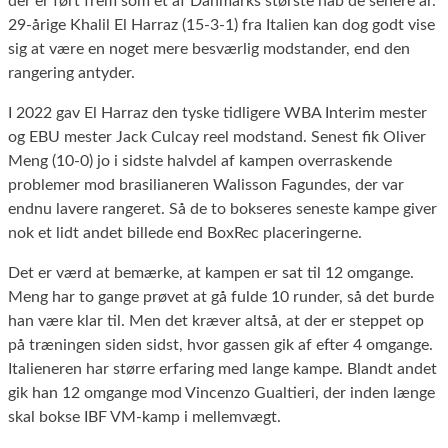
der er ført frem som et af Danmarks største håb de senere år.
29-årige Khalil El Harraz (15-3-1) fra Italien kan dog godt vise
sig at være en noget mere besværlig modstander, end den
rangering antyder.
I 2022 gav El Harraz den tyske tidligere WBA Interim mester
og EBU mester Jack Culcay reel modstand. Senest fik Oliver
Meng (10-0) jo i sidste halvdel af kampen overraskende
problemer mod brasilianeren Walisson Fagundes, der var
endnu lavere rangeret. Så de to bokseres seneste kampe giver
nok et lidt andet billede end BoxRec placeringerne.
Det er værd at bemærke, at kampen er sat til 12 omgange.
Meng har to gange prøvet at gå fulde 10 runder, så det burde
han være klar til. Men det kræver altså, at der er steppet op
på træningen siden sidst, hvor gassen gik af efter 4 omgange.
Italieneren har større erfaring med lange kampe. Blandt andet
gik han 12 omgange mod Vincenzo Gualtieri, der inden længe
skal bokse IBF VM-kamp i mellemvægt.