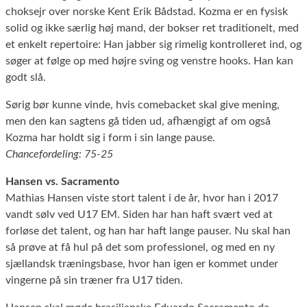
choksejr over norske Kent Erik Bådstad. Kozma er en fysisk
solid og ikke særlig høj mand, der bokser ret traditionelt, med
et enkelt repertoire: Han jabber sig rimelig kontrolleret ind, og
søger at følge op med højre sving og venstre hooks. Han kan
godt slå.
Sørig bør kunne vinde, hvis comebacket skal give mening,
men den kan sagtens gå tiden ud, afhængigt af om også
Kozma har holdt sig i form i sin lange pause.
Chancefordeling: 75-25
Hansen vs. Sacramento
Mathias Hansen viste stort talent i de år, hvor han i 2017
vandt sølv ved U17 EM. Siden har han haft svært ved at
forløse det talent, og han har haft lange pauser. Nu skal han
så prøve at få hul på det som professionel, og med en ny
sjællandsk træningsbase, hvor han igen er kommet under
vingerne på sin træner fra U17 tiden.