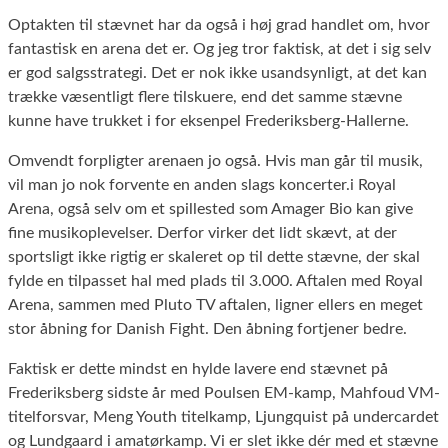
Optakten til stævnet har da også i høj grad handlet om, hvor
fantastisk en arena det er. Og jeg tror faktisk, at det i sig selv
er god salgsstrategi. Det er nok ikke usandsynligt, at det kan
trække væsentligt flere tilskuere, end det samme stævne
kunne have trukket i for eksenpel Frederiksberg-Hallerne.
Omvendt forpligter arenaen jo også. Hvis man går til musik,
vil man jo nok forvente en anden slags koncerter.i Royal
Arena, også selv om et spillested som Amager Bio kan give
fine musikoplevelser. Derfor virker det lidt skævt, at der
sportsligt ikke rigtig er skaleret op til dette stævne, der skal
fylde en tilpasset hal med plads til 3.000. Aftalen med Royal
Arena, sammen med Pluto TV aftalen, ligner ellers en meget
stor åbning for Danish Fight. Den åbning fortjener bedre.
Faktisk er dette mindst en hylde lavere end stævnet på
Frederiksberg sidste år med Poulsen EM-kamp, Mahfoud VM-
titelforsvar, Meng Youth titelkamp, Ljungquist på undercardet
og Lundgaard i amatørkamp. Vi er slet ikke dér med et stævne