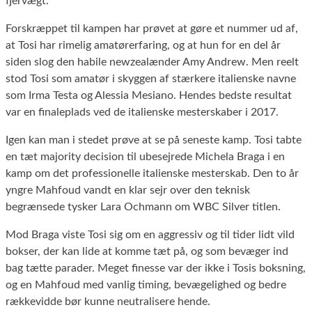
fjervægt.
Forskræppet til kampen har prøvet at gøre et nummer ud af,
at Tosi har rimelig amatørerfaring, og at hun for en del år
siden slog den habile newzealænder Amy Andrew. Men reelt
stod Tosi som amatør i skyggen af stærkere italienske navne
som Irma Testa og Alessia Mesiano. Hendes bedste resultat
var en finaleplads ved de italienske mesterskaber i 2017.
Igen kan man i stedet prøve at se på seneste kamp. Tosi tabte
en tæt majority decision til ubesejrede Michela Braga i en
kamp om det professionelle italienske mesterskab. Den to år
yngre Mahfoud vandt en klar sejr over den teknisk
begrænsede tysker Lara Ochmann om WBC Silver titlen.
Mod Braga viste Tosi sig om en aggressiv og til tider lidt vild
bokser, der kan lide at komme tæt på, og som bevæger ind
bag tætte parader. Meget finesse var der ikke i Tosis boksning,
og en Mahfoud med vanlig timing, bevægelighed og bedre
rækkevidde bør kunne neutralisere hende.