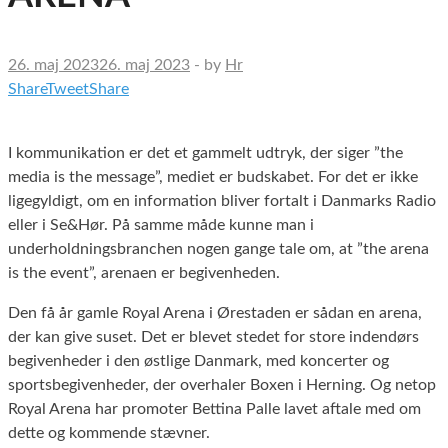
26. maj 2023
26. maj 2023
-
by
Hr
Share
Tweet
Share
I kommunikation er det et gammelt udtryk, der siger ”the
media is the message”, mediet er budskabet. For det er ikke
ligegyldigt, om en information bliver fortalt i Danmarks Radio
eller i Se&Hør. På samme måde kunne man i
underholdningsbranchen nogen gange tale om, at ”the arena
is the event”, arenaen er begivenheden.
Den få år gamle Royal Arena i Ørestaden er sådan en arena,
der kan give suset. Det er blevet stedet for store indendørs
begivenheder i den østlige Danmark, med koncerter og
sportsbegivenheder, der overhaler Boxen i Herning. Og netop
Royal Arena har promoter Bettina Palle lavet aftale med om
dette og kommende stævner.