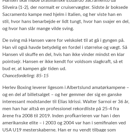
Hansen skal møde brasilianske Eduardo Sacramento da
Silveira (1-2), der normalt er cruiservægter. Sidste år boksede
Sacramento kampe med hjelm i Italien, og her viste han en
stil, hvor hans benarbejde er lidt tungt, hvor han svajer en del,
og hvor han slår mange vilde sving.
De sving må Hansen være for velskolet til at gå i gyngen på.
Han vil også havde betydelig en fordel i størrelse og vægt. Så
Hansen vil skuffe en del, hvis han ikke vinder mindst en klar
pointsejr. Hansen er ikke kendt for voldsom slagkraft, så et
bud er, at kampen går tiden ud.
Chancefordeling: 85-15
Herlev Boxing leverer ligesom i Albertslund amatørkampene –
og en del af billetsalget – og her gemmer der sig en ganske
interessant modstander til Elias Idrissi. Walter Sarnoi er 36 år,
men han har altså en professionel rekordliste på 25-4 fra
årene fra 2008 til 2019. Inden profkarrieren var han i den
amerikanske elite – i 2003 og 2004 var han i semifinalen ved
USA U19 mesterskaberne. Han er nu vendt tilbage som