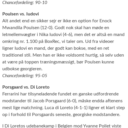
Chancefordeling: 90-10
Poulsen vs. Iudovi
Alt andet end en sikker sejr er ikke en option for Enock
Mwandila Poulsen (12-0). Godt nok skal han møde en
letmellemvægter i Nika Iudovi (4-6), men det er altså en mand
omkring nr. 1.100 på BoxRec, vi taler om. Ud fra videoer
ligner Iudovi en mand, der godt kan bokse, med en ret
traditionel stil. Men han er ikke voldsomt hurtig, så selv uden
at være på toppen træningsmæssigt, bør Poulsen kunne
udbokse georgieren.
Chancefordeling: 95-05
Porsgaard vs. Di Loreto
Ferrarini har tilsyneladende fundet en ganske udfordrende
modstander til Jacob Porsgaard (6-0), måske endda aftenens
mest lige matchning. Luca di Loreto (4-1-1) ligner et klart step
op i forhold til Porsgaards seneste, georgiske modstandere.
I Di Loretos udebanekamp i Belgien mod Yvanne Pollet viste