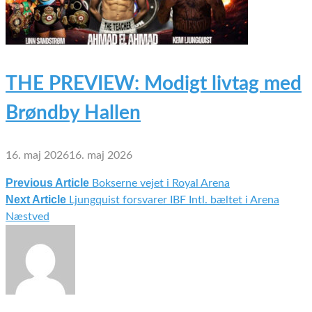
THE PREVIEW: Modigt livtag med
Brøndby Hallen
16. maj 2026
16. maj 2026
Previous Article
Bokserne vejet i Royal Arena
Indlægsnavigation
Next Article
Ljungquist forsvarer IBF Intl. bæltet i Arena
Næstved