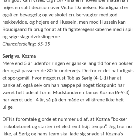
han godt kan rystes. Og i DM-finalen i november måtte han
nøjes en split decision over Victor Danielsen. Boudigaard er
også en bevægelig og velskolet cruiservægter med god
rækkevidde, og højere end Hussein, men mod Hussein kan
Boudigaard få brug for at at få fighteregenskaberne med i spil
og søge slagudvekslingerne.
Chancefordeling: 65-35
Sørig vs. Kozma
Mere end 5 år udenfor ringen er ganske lang tid for en bokser,
der også passerer de 30 år undervejs. Derfor er det naturligvis
et spørgsmål, hvor meget rust Tobias Sørig (4-1-1) har at
banke af, også selv om han næppe på noget tidspunkt har
været helt ude af form. Modstanderen Tamas Kozma (6-9-3)
har været ude i 4 år, så på den måde er vilkårene ikke helt
ulige.
DFNs foromtale gjorde et nummer ud af, at Kozma ”bokser
risikobetonet og starter i et ekstremt højt tempo”. Jeg tror nu
ikke, at Sørig og hans team skal lade sig snyde sf Kozma’s