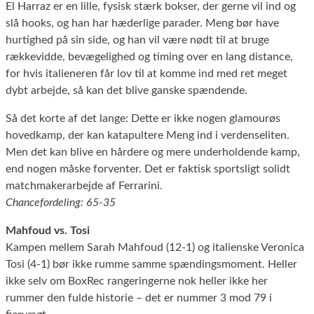
El Harraz er en lille, fysisk stærk bokser, der gerne vil ind og
slå hooks, og han har hæderlige parader. Meng bør have
hurtighed på sin side, og han vil være nødt til at bruge
rækkevidde, bevægelighed og timing over en lang distance,
for hvis italieneren får lov til at komme ind med ret meget
dybt arbejde, så kan det blive ganske spændende.
Så det korte af det lange: Dette er ikke nogen glamourøs
hovedkamp, der kan katapultere Meng ind i verdenseliten.
Men det kan blive en hårdere og mere underholdende kamp,
end nogen måske forventer. Det er faktisk sportsligt solidt
matchmakerarbejde af Ferrarini.
Chancefordeling: 65-35
Mahfoud vs. Tosi
Kampen mellem Sarah Mahfoud (12-1) og italienske Veronica
Tosi (4-1) bør ikke rumme samme spændingsmoment. Heller
ikke selv om BoxRec rangeringerne nok heller ikke her
rummer den fulde historie – det er nummer 3 mod 79 i