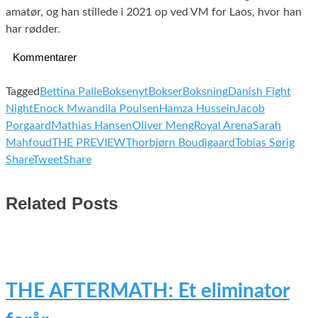
amatør, og han stillede i 2021 op ved VM for Laos, hvor han
har rødder.
Kommentarer
Tagged
Bettina Palle
Boksenyt
Bokser
Boksning
Danish Fight
Night
Enock Mwandila Poulsen
Hamza Hussein
Jacob
Porgaard
Mathias Hansen
Oliver Meng
Royal Arena
Sarah
Mahfoud
THE PREVIEW
Thorbjørn Boudigaard
Tobias Sørig
Share
Tweet
Share
Related Posts
THE AFTERMATH: Et eliminator