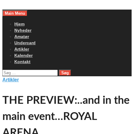
Skip
to
Main Menu
content
Hjem
Nyheder
Amatør
Undercard
Artikler
Kalender
Kontakt
Søg
efter:
Artikler
THE PREVIEW:..and in the
main event…ROYAL
ARENA