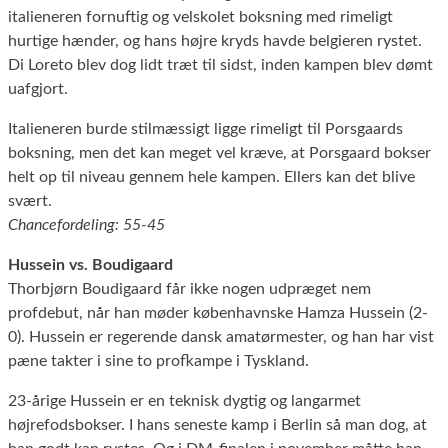
italieneren fornuftig og velskolet boksning med rimeligt
hurtige hænder, og hans højre kryds havde belgieren rystet.
Di Loreto blev dog lidt træt til sidst, inden kampen blev dømt
uafgjort.
Italieneren burde stilmæssigt ligge rimeligt til Porsgaards
boksning, men det kan meget vel kræve, at Porsgaard bokser
helt op til niveau gennem hele kampen. Ellers kan det blive
svært.
Chancefordeling: 55-45
Hussein vs. Boudigaard
Thorbjørn Boudigaard får ikke nogen udpræget nem
profdebut, når han møder københavnske Hamza Hussein (2-
0). Hussein er regerende dansk amatørmester, og han har vist
pæne takter i sine to profkampe i Tyskland.
23-årige Hussein er en teknisk dygtig og langarmet
højrefodsbokser. I hans seneste kamp i Berlin så man dog, at