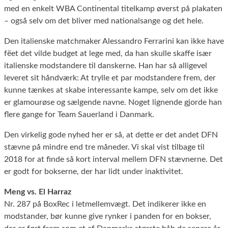
med en enkelt WBA Continental titelkamp øverst på plakaten
– også selv om det bliver med nationalsange og det hele.
Den italienske matchmaker Alessandro Ferrarini kan ikke have
fëet det vilde budget at lege med, da han skulle skaffe især
italienske modstandere til danskerne. Han har så alligevel
leveret sit håndværk: At trylle et par modstandere frem, der
kunne tænkes at skabe interessante kampe, selv om det ikke
er glamourøse og sælgende navne. Noget lignende gjorde han
flere gange for Team Sauerland i Danmark.
Den virkelig gode nyhed her er så, at dette er det andet DFN
stævne på mindre end tre måneder. Vi skal vist tilbage til
2018 for at finde så kort interval mellem DFN stævnerne. Det
er godt for bokserne, der har lidt under inaktivitet.
Meng vs. El Harraz
Nr. 287 på BoxRec i letmellemvægt. Det indikerer ikke en
modstander, bør kunne give rynker i panden for en bokser,