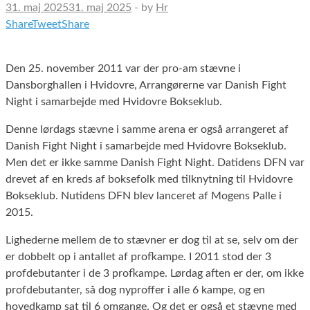
31. maj 2025
31. maj 2025
-
by
Hr
Share
Tweet
Share
Den 25. november 2011 var der pro-am stævne i
Dansborghallen i Hvidovre, Arrangørerne var Danish Fight
Night i samarbejde med Hvidovre Bokseklub.
Denne lørdags stævne i samme arena er også arrangeret af
Danish Fight Night i samarbejde med Hvidovre Bokseklub.
Men det er ikke samme Danish Fight Night. Datidens DFN var
drevet af en kreds af boksefolk med tilknytning til Hvidovre
Bokseklub. Nutidens DFN blev lanceret af Mogens Palle i
2015.
Lighederne mellem de to stævner er dog til at se, selv om der
er dobbelt op i antallet af profkampe. I 2011 stod der 3
profdebutanter i de 3 profkampe. Lørdag aften er der, om ikke
profdebutanter, så dog nyproffer i alle 6 kampe, og en
hovedkamp sat til 6 omgange. Og det er også et stævne med