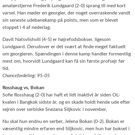
amatørstjerne Frederik Lundgaard (2-0) sprang til med kort
varsel. Han møder en georgier, der noget overraskende vandt
sin seneste udebanekamp på points, men som er blevet
stoppet i 4 af nederlag.
Davit Natsvlishvili (4-5) er højrefodsbokser, ligesom
Lundgaard. Derudover er det svært at finde meget faktuelt
om georgieren. Spændingen i denne kamp handler formentlig
mest om, hvorvidt Lundgaard kan få sin første profsejr før
tid.
Chancefordeling: 95-05
Rosshaug vs, Bokan
Sofie Rosshaug (2-0) har haft et lidt inaktivt år siden OL-
kvalen i Bangkok sidste år, og en skade holdt hende ude efter
sejren over serbiske Snezana Siljkovic i november,
Nu skal hun endnu en serber, Jelena Bokan (0-2). Bokan er
væsentlig mindre erfaren end Siljkovic, men hun har bokset i