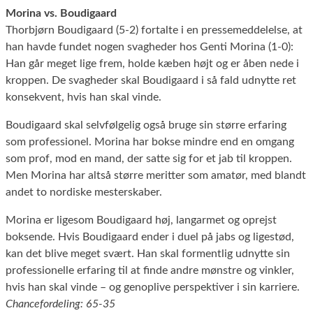
Morina vs. Boudigaard
Thorbjørn Boudigaard (5-2) fortalte i en pressemeddelelse, at
han havde fundet nogen svagheder hos Genti Morina (1-0):
Han går meget lige frem, holde kæben højt og er åben nede i
kroppen. De svagheder skal Boudigaard i så fald udnytte ret
konsekvent, hvis han skal vinde.
Boudigaard skal selvfølgelig også bruge sin større erfaring
som professionel. Morina har bokse mindre end en omgang
som prof, mod en mand, der satte sig for et jab til kroppen.
Men Morina har altså større meritter som amatør, med blandt
andet to nordiske mesterskaber.
Morina er ligesom Boudigaard høj, langarmet og oprejst
boksende. Hvis Boudigaard ender i duel på jabs og ligestød,
kan det blive meget svært. Han skal formentlig udnytte sin
professionelle erfaring til at finde andre mønstre og vinkler,
hvis han skal vinde – og genoplive perspektiver i sin karriere.
Chancefordeling: 65-35