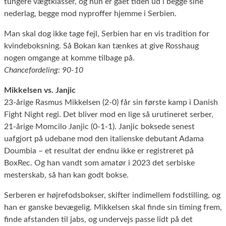
tungere vægtklasser, og hun er gået tiden ud i begge sine
nederlag, begge mod nyproffer hjemme i Serbien.
Man skal dog ikke tage fejl, Serbien har en vis tradition for
kvindeboksning. Så Bokan kan tænkes at give Rosshaug
nogen omgange at komme tilbage på.
Chancefordeling: 90-10
Mikkelsen vs. Janjic
23-årige Rasmus Mikkelsen (2-0) får sin første kamp i Danish
Fight Night regi. Det bliver mod en lige så urutineret serber,
21-årige Momcilo Janjic (0-1-1). Janjic boksede senest
uafgjort på udebane mod den italienske debutant Adama
Doumbia – et resultat der endnu ikke er registreret på
BoxRec. Og han vandt som amatør i 2023 det serbiske
mesterskab, så han kan godt bokse.
Serberen er højrefodsbokser, skifter indimellem fodstilling, og
han er ganske bevægelig. Mikkelsen skal finde sin timing frem,
finde afstanden til jabs, og undervejs passe lidt på det