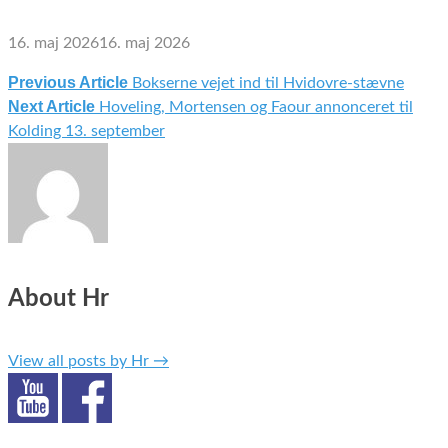
16. maj 2026
16. maj 2026
Previous Article
Bokserne vejet ind til Hvidovre-stævne
Indlægsnavigation
Next Article
Hoveling, Mortensen og Faour annonceret til
Kolding 13. september
About Hr
View all posts by Hr
→