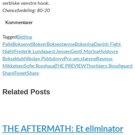
serbiske venstre hook.
Chancefordeling: 80-20
Kommentarer
Tagged
Bettina
Palle
Boksenyt
Bokser
Boksestævne
Boksning
Danish Fight
Night
Frederik Lundgaard Jensen
Genti Morina
Hvidovre
Bokseklub
Nikolay Piddubnyy
Pro-am stævne
Rasmus
Mikkelsen
Sofie Rosshaug
THE PREVIEW
Thorbjørn Boudigaard
Share
Tweet
Share
Related Posts
THE AFTERMATH: Et eliminator