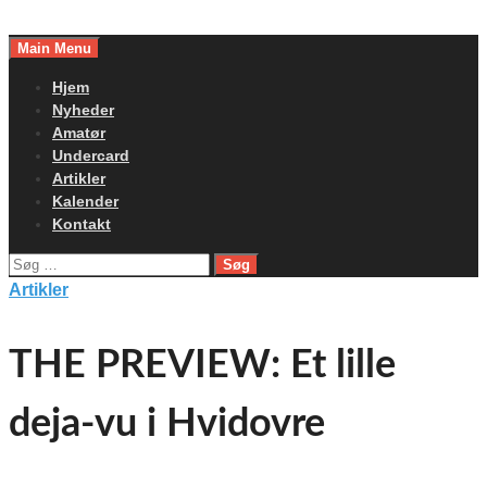
Skip
to
Main Menu
content
Hjem
Nyheder
Amatør
Undercard
Artikler
Kalender
Kontakt
Søg
efter:
Artikler
THE PREVIEW: Et lille
deja-vu i Hvidovre