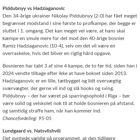
Piddubnyy vs Hadziaganovic
Den 34-årige ukrainer Nikolay Piddubnyy (2-0) har fået meget
begrænset modstand i sine første to profkampe, der begge er
sluttet i 1. omgang. Det kan meget vel være, at hans skal
kæmpe en smule mere for det mod den 40-årige bosnier
Ramiz Hadziaganovic (10-4), selv om det vil være en
overraskelse, hvis det bliver en rigtig hård opgave,
Bosnieren har tabt 3 af sine 4 kampe, de to før tid, siden han i
2024 vendte tilbage efter ikke at have bokset siden 2013.
Hadziaganovic er en lille, tætbygget og lidt overvægtig
sværvægter, der gerne vil ind og slå hooks og sving.
Piddubnyy – der har været på sparringsophold i Riga – bør
være solid og velskolet nok til at holde bosnieren på afstand,
og samtidig straffe ham, når han kommer ind.
Chancefordeling: 95-05
Lundgaard vs. Natsvlishvili
Det pyntede vældig på programmet, at den tidligere