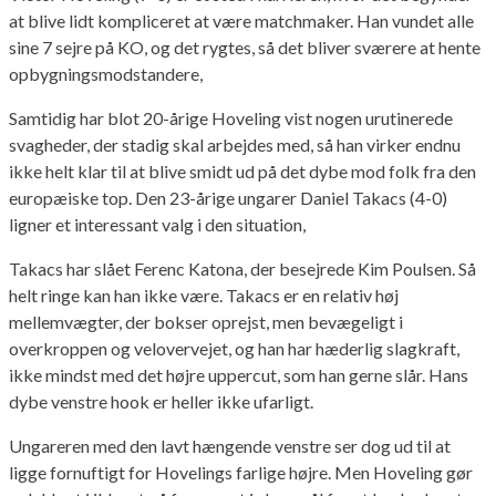
at blive lidt kompliceret at være matchmaker. Han vundet alle
sine 7 sejre på KO, og det rygtes, så det bliver sværere at hente
opbygningsmodstandere,
Samtidig har blot 20-årige Hoveling vist nogen urutinerede
svagheder, der stadig skal arbejdes med, så han virker endnu
ikke helt klar til at blive smidt ud på det dybe mod folk fra den
europæiske top. Den 23-årige ungarer Daniel Takacs (4-0)
ligner et interessant valg i den situation,
Takacs har slået Ferenc Katona, der besejrede Kim Poulsen. Så
helt ringe kan han ikke være. Takacs er en relativ høj
mellemvægter, der bokser oprejst, men bevægeligt i
overkroppen og velovervejet, og han har hæderlig slagkraft,
ikke mindst med det højre uppercut, som han gerne slår. Hans
dybe venstre hook er heller ikke ufarligt.
Ungareren med den lavt hængende venstre ser dog ud til at
ligge fornuftigt for Hovelings farlige højre. Men Hoveling gør