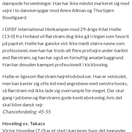
dæmpede forventninger. Han har ikke mindst markeret sig med
sejre i to danskeropgør mod Amre Allman og Thorbjørn
Boudigaard.
I DPBF International titelkampen mod 29-årige Kilat Hallie
(13-0) fra Holland vil Rørstrøm dog ikke gå i ringen som favorit
på papiret. Hallie har ganske vist ikke mødt større navne som
professionel, men han har trods alt flere profsejre under bæltet
end Rørstrøm, og han har også en fornuftig amatørbaggrund.
Han har desuden kæmpet professionelt i kickboxing.
Hallie er ligesom Rørstrøm højrefodsbokser. Han er velskolet,
men han kaster sig ofte ind med angrebene med venstre hooks,
så Rørstrøm må ikke lade sig overrumple for meget. Der skal
gang i jabbene og Rørstrøms gode kontraboksning, hvis det
skal blive dansk sejr.
Chancefordeling: 45-55
Hoveling vs. Takacs
Victor Hoveling (7-0) er et sted i karrieren, hvor det begynder