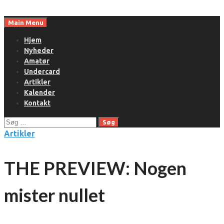
Skip
to
Main Menu
content
Hjem
Nyheder
Amatør
Undercard
Artikler
Kalender
Kontakt
Søg
efter:
Artikler
THE PREVIEW: Nogen
mister nullet