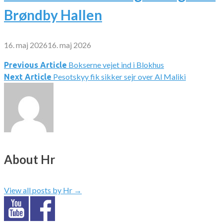
Brøndby Hallen
16. maj 2026
16. maj 2026
Bokserne vejet ind i Blokhus
Indlægsnavigation
Previous Article
Pesotskyy fik sikker sejr over Al Maliki
Next Article
About Hr
View all posts by Hr
→