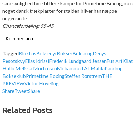
sandsynlighed føre til flere kampe for Primetime Boxing, men
noget dansk trækplaster for stalden bliver han næppe
nogensinde.
Chancefordeling: 55-45
Kommentarer
Tagged
Blokhus
Boksenyt
Bokser
Boksning
Denys
Pesotskyy
Elias Idrissi
Frederik Lundgaard Jensen
Fun Art
Kilat
Hallie
Melissa Mortensen
Mohammed Al-Maliki
Pandrup
Bokseklub
Primetime Boxing
Steffen Rørstrøm
THE
PREVIEW
Victor Hoveling
Share
Tweet
Share
Related Posts