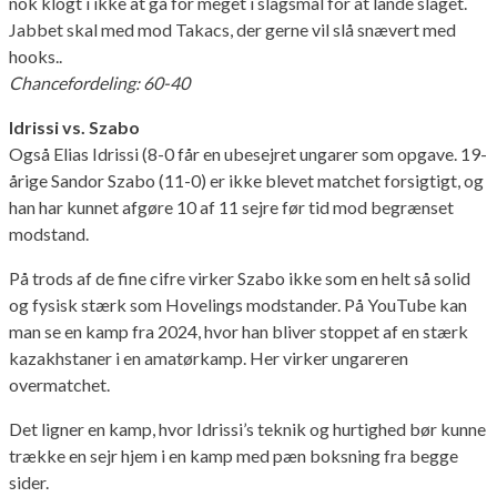
nok klogt i ikke at gå for meget i slagsmål for at lande slaget.
Jabbet skal med mod Takacs, der gerne vil slå snævert med
hooks..
Chancefordeling: 60-40
Idrissi vs. Szabo
Også Elias Idrissi (8-0 får en ubesejret ungarer som opgave. 19-
årige Sandor Szabo (11-0) er ikke blevet matchet forsigtigt, og
han har kunnet afgøre 10 af 11 sejre før tid mod begrænset
modstand.
På trods af de fine cifre virker Szabo ikke som en helt så solid
og fysisk stærk som Hovelings modstander. På YouTube kan
man se en kamp fra 2024, hvor han bliver stoppet af en stærk
kazakhstaner i en amatørkamp. Her virker ungareren
overmatchet.
Det ligner en kamp, hvor Idrissi’s teknik og hurtighed bør kunne
trække en sejr hjem i en kamp med pæn boksning fra begge
sider.