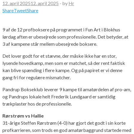
12. april 2025
12. april 2025
-
by
Hr
Share
Tweet
Share
9 af de 12 profboksere på programmet i Fun Art i Blokhus
lørdag aften er ubesejrede som professionelle. Det betyder, at
3 af kampene står mellem ubesejrede boksere.
Det lover godt for et stævne, der måske ikke har en stor,
lysende hovedkamp, men som er matchet, så der rent faktisk
kan blive spænding i flere kampe. Og på papiret er vi denne
gang fri for regulære mismatcher.
Pandrup Bokseklub leverer 9 kampe til amatørdelen af pro-am,
og Pandrups lokale helt Frederik Lundgaard er samtidig
trækplaster hos de professionelle.
Rørstrøm vs Hallie
31-årige Steffen Rørstrøm (4-0) har gjort det godt i sin korte
profkarrieren, som trods en god amatørbaggrund startede med