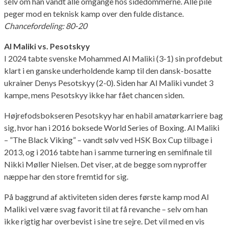
selv om han vandt alle omgange hos sidedommerne. Alle pile
peger mod en teknisk kamp over den fulde distance.
Chancefordeling: 80-20
Al Maliki vs. Pesotskyy
I 2024 tabte svenske Mohammed Al Maliki (3-1) sin profdebut
klart i en ganske underholdende kamp til den dansk-bosatte
ukrainer Denys Pesotskyy (2-0). Siden har Al Maliki vundet 3
kampe, mens Pesotskyy ikke har fået chancen siden.
Højrefodsbokseren Pesotskyy har en habil amatørkarriere bag
sig, hvor han i 2016 boksede World Series of Boxing. Al Maliki
– ”The Black Viking” – vandt sølv ved HSK Box Cup tilbage i
2013, og i 2016 tabte han i samme turnering en semifinale til
Nikki Møller Nielsen. Det viser, at de begge som nyproffer
næppe har den store fremtid for sig.
På baggrund af aktiviteten siden deres første kamp mod Al
Maliki vel være svag favorit til at få revanche – selv om han
ikke rigtig har overbevist i sine tre sejre. Det vil med en vis