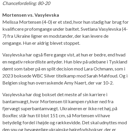
Chancefordeling: 80-20
Mortensen vs. Vasylevska
Melissa Mortensen (4-0) er et sted, hvor hun stadig har brug for
kvalificere profomgange under bæltet. Svetlana Vasylevska (4-
7) fra Ukraine ligner en modstander, der kan levere de
omgange. Hun er aldrig blevet stoppet.
Vasylevska har også flere gange vist, at hun er bedre, end hvad
en negativ rekordliste antyder. Hun blev på udebane i Tyskland
dømt som taber på en split decision mod Lara Ochmann, som i
2023 boksede WBC Silver titelkamp mod Sarah Mahfoud. Og i
Belgien slog hun overraskende Amy Naert, der var 10-2.
Vasylevska har dog bokset det meste af sin karriere i
bantamvægt, hvor Mortensen til kampen rykker ned fra
fjervægt superbantamvægt. Ukraineren er ikke ret høj, på
BoxRec står hun til blot 151 cm, så Mortensen vil have
betydelig fordel i højde og rækkevidde. Det skal udnyttes mod
den snu og bevægelige ukrainske højrefodsbokser, der er