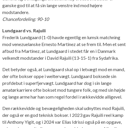
ganske god til at få sin lange venstre ind mod højere
modstandere.
Chancefordeling: 90-10
Lundgaard vs. Rajuili
Frederik Lundgaard (1-0) havde egentlig en lumsk matchning
mod venezuelanske Ernesto Martinez at se frem til. Men et sent
afbud fra Martinez, at Lundgaard i stedet får en i Danmark
velkendt modstander i David Rajuili (13-15-1) fra Sydafrika.
Det betyder også, at Lundgaard skal op i letvægt mod en mand,
der ofte bokser oppe i weltervægt. Lundgaard boksede sin
profdebut i superfjervægt. Lundgaard har dog i sin lange
amatørkarriere ofte bokset mod tungere folk, og med sin højde
og lange arme har han som regel fordel i rækkevidde alligevel.
Den rækkevidde og bevægeligheden skal udnyttes mod Rajuili,
der også er en god teknisk bokser. I 2023 gav Rajuili reel kamp
til Anthony Yigit, og i 2024 var Elias Idrissi også på en opgave,