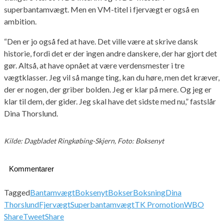
superbantamvægt. Men en VM-titel i fjervægt er også en
ambition.
“Den er jo også fed at have. Det ville være at skrive dansk
historie, fordi det er der ingen andre danskere, der har gjort det
gør. Altså, at have opnået at være verdensmester i tre
vægtklasser. Jeg vil så mange ting, kan du høre, men det kræver,
der er nogen, der griber bolden. Jeg er klar på mere. Og jeg er
klar til dem, der gider. Jeg skal have det sidste med nu,” fastslår
Dina Thorslund.
Kilde: Dagbladet Ringkøbing-Skjern, Foto: Boksenyt
Kommentarer
Tagged
Bantamvægt
Boksenyt
Bokser
Boksning
Dina
Thorslund
Fjervægt
Superbantamvægt
TK Promotion
WBO
Share
Tweet
Share