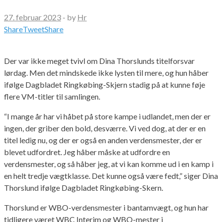
27. februar 2023
-
by
Hr
Share
Tweet
Share
Der var ikke meget tvivl om Dina Thorslunds titelforsvar
lørdag. Men det mindskede ikke lysten til mere, og hun håber
ifølge Dagbladet Ringkøbing-Skjern stadig på at kunne føje
flere VM-titler til samlingen.
“I mange år har vi håbet på store kampe i udlandet, men der er
ingen, der griber den bold, desværre. Vi ved dog, at der er en
titel ledig nu, og der er også en anden verdensmester, der er
blevet udfordret. Jeg håber måske at udfordre en
verdensmester, og så håber jeg, at vi kan komme ud i en kamp i
en helt tredje vægtklasse. Det kunne også være fedt,” siger Dina
Thorslund ifølge Dagbladet Ringkøbing-Skern.
Thorslund er WBO-verdensmester i bantamvægt, og hun har
tidligere været WBC Interim og WBO-mester i