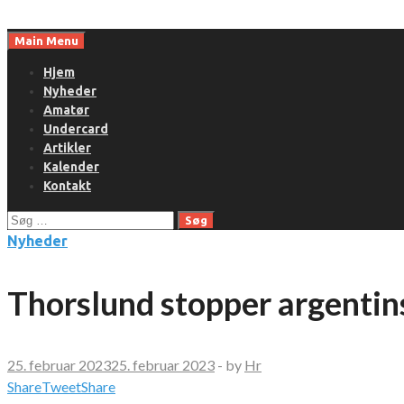
Skip
to
Main Menu
content
Hjem
Nyheder
Amatør
Undercard
Artikler
Kalender
Kontakt
Søg
efter:
Nyheder
Thorslund stopper argentin
25. februar 2023
25. februar 2023
-
by
Hr
Share
Tweet
Share