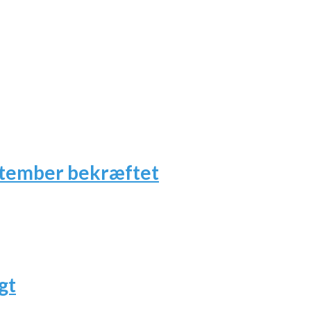
ptember bekræftet
gt