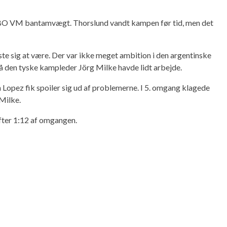
 WBO VM bantamvægt. Thorslund vandt kampen før tid, men det
ste sig at være. Der var ikke meget ambition i den argentinske
å den tyske kampleder Jörg Milke havde lidt arbejde.
n Lopez fik spoiler sig ud af problemerne. I 5. omgang klagede
 Milke.
efter 1:12 af omgangen.