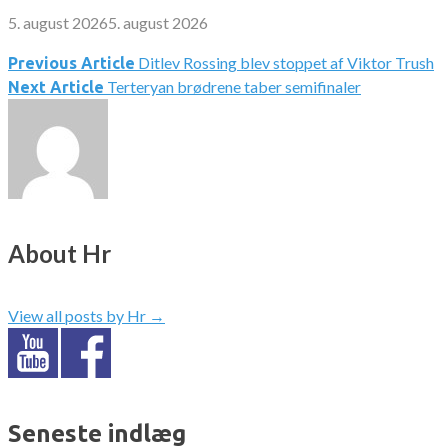
5. august 2026
5. august 2026
Ditlev Rossing blev stoppet af Viktor Trush
Indlægsnavigation
Previous Article
Terteryan brødrene taber semifinaler
Next Article
About Hr
View all posts by Hr
→
Seneste indlæg