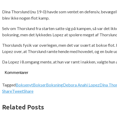
Dina Thorslund (nu 19-0) havde som ventet en defensiv, bevæge
blev ikke nogen flot kamp.
Selv om Thorslund fra starten satte sig på kampen, så var det ik
boksning, men det lykkedes Lopez at spolere meget af Thorslunds
Thorslunds fysik var overlegen, men det var svært at bokse flot.
Lopez over, at Thorslund ramte hende med hovedet, og en bule udv
Da Lopez i 8.omgang mente, at hun var ramt i nakken, valgte hun
Kommentarer
Tagged
Boksenyt
Bokser
Boksning
Debora Anahi Lopez
Dina Tho
Share
Tweet
Share
Related Posts