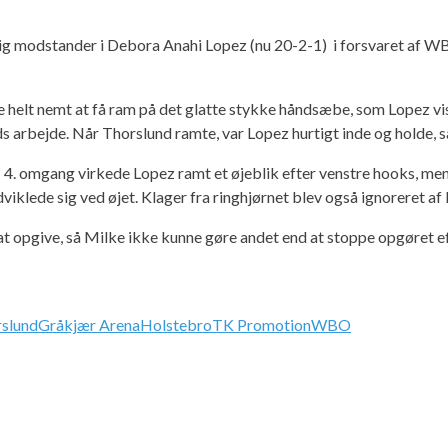
lig modstander i Debora Anahi Lopez (nu 20-2-1) i forsvaret af
ke helt nemt at få ram på det glatte stykke håndsæbe, som Lopez vi
 arbejde. Når Thorslund ramte, var Lopez hurtigt inde og holde, s
 I 4. omgang virkede Lopez ramt et øjeblik efter venstre hooks, me
iklede sig ved øjet. Klager fra ringhjørnet blev også ignoreret af
 at opgive, så Milke ikke kunne gøre andet end at stoppe opgøret 
rslund
Gråkjær Arena
Holstebro
TK Promotion
WBO