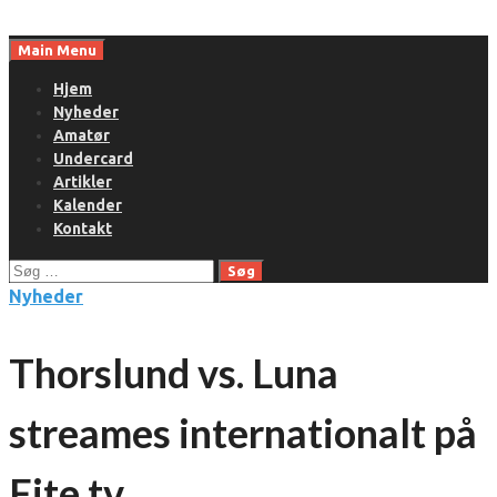
Skip
to
Main Menu
content
Hjem
Nyheder
Amatør
Undercard
Artikler
Kalender
Kontakt
Søg
efter:
Nyheder
Thorslund vs. Luna
streames internationalt på
Fite.tv