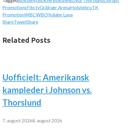
Tagged
Boksenyt
Bokser
Boksning
Dina Thorslund
Disrupt
Promotions
Fite.tv
Gråkjær Arena
Holstebro
TK
Promotion
WBC
WBO
Yuliahn Luna
Share
Tweet
Share
Related Posts
Uofficielt: Amerikansk
kampleder i Johnson vs.
Thorslund
7. august 2026
8. august 2026