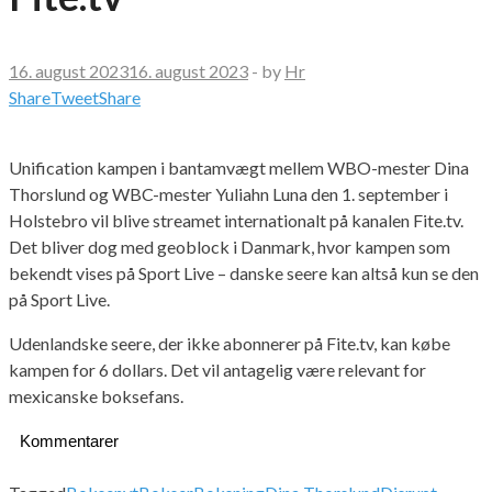
16. august 2023
16. august 2023
-
by
Hr
Share
Tweet
Share
Unification kampen i bantamvægt mellem WBO-mester Dina
Thorslund og WBC-mester Yuliahn Luna den 1. september i
Holstebro vil blive streamet internationalt på kanalen Fite.tv.
Det bliver dog med geoblock i Danmark, hvor kampen som
bekendt vises på Sport Live – danske seere kan altså kun se den
på Sport Live.
Udenlandske seere, der ikke abonnerer på Fite.tv, kan købe
kampen for 6 dollars. Det vil antagelig være relevant for
mexicanske boksefans.
Kommentarer