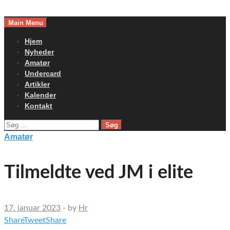
Skip
to
Main Menu
content
Hjem
Nyheder
Amatør
Undercard
Artikler
Kalender
Kontakt
Søg
efter:
Amatør
Tilmeldte ved JM i elite
17. januar 2023
-
by
Hr
Share
Tweet
Share