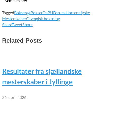
Kommentarer
Tagged
Boksenyt
Bokser
DaBU
Forum Horsens
Jyske
Mesterskaber
Olympisk boksning
Share
Tweet
Share
Related Posts
Resultater fra sjællandske
mesterskaber i Jyllinge
26. april 2026