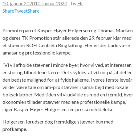
10. januar 2020
10. januar 2020
-
by
Hr
Share
Tweet
Share
Promoterparret Kasper Høyer Holgersen og Thomas Madsen
og deres TK Promotion står allerede den 29. februar klar med
et stævne i ROFI Centret i Ringkøbing. Her vil der både være
amatør og professionelle kampe.
“Vi vil afholde stævner i mindre byer, hvor vi ved, at interessen
er stor og tilbuddene færre. Det skyldes, at vi tror på, at det er
den bedste mulighed for, at fylde hallerne. I vores første leveår
vil der være tale om am-pro stævner i samarbejd med lokale
bokseklubber, Med tiden vil vi udvikle os mod en fremtid, hvor
økonomien tillader stævner med ene professionelle kampe,”
siger Kasper Høyer Holgersen i en pressemeddelelse.
Holgersen forudser dog fremtidige stævner kun med
profkampe.