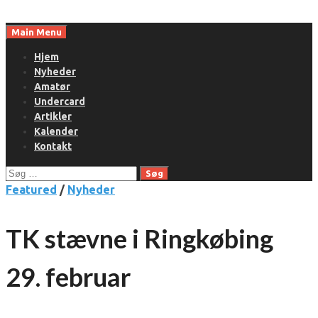
Skip
to
Main Menu
content
Hjem
Nyheder
Amatør
Undercard
Artikler
Kalender
Kontakt
Søg
efter:
Featured
/
Nyheder
TK stævne i Ringkøbing
29. februar