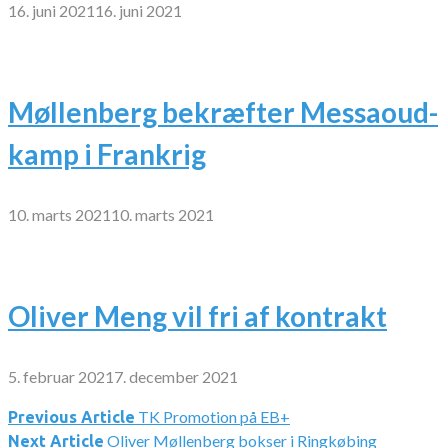
16. juni 2021
16. juni 2021
Møllenberg bekræfter Messaoud-
kamp i Frankrig
10. marts 2021
10. marts 2021
Oliver Meng vil fri af kontrakt
5. februar 2021
7. december 2021
TK Promotion på EB+
Indlægsnavigation
Previous Article
Oliver Møllenberg bokser i Ringkøbing
Next Article