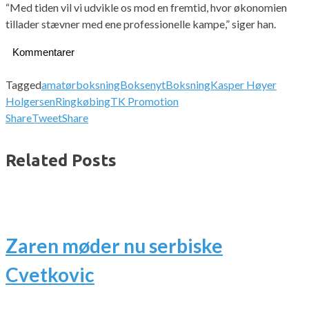
“Med tiden vil vi udvikle os mod en fremtid, hvor økonomien
tillader stævner med ene professionelle kampe,” siger han.
Kommentarer
Tagged
amatørboksning
Boksenyt
Boksning
Kasper Høyer
Holgersen
Ringkøbing
TK Promotion
Share
Tweet
Share
Related Posts
Zaren møder nu serbiske
Cvetkovic