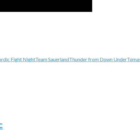
rdic Fight Night
Team Sauerland
Thunder from Down Under
Toma
c