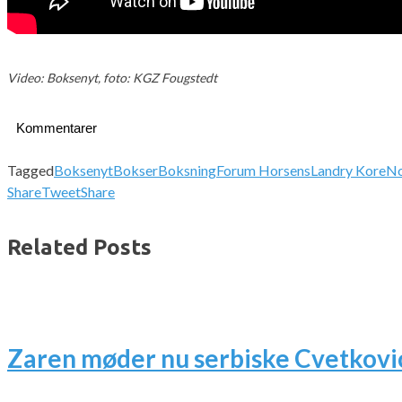
Video: Boksenyt, foto: KGZ Fougstedt
Kommentarer
Tagged
Boksenyt
Bokser
Boksning
Forum Horsens
Landry Kore
No
Share
Tweet
Share
Related Posts
Zaren møder nu serbiske Cvetkovi