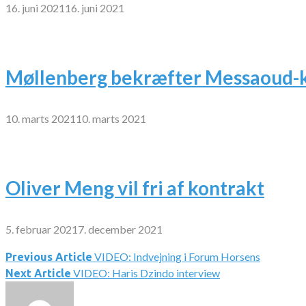
16. juni 2021
16. juni 2021
Møllenberg bekræfter Messaoud-k
10. marts 2021
10. marts 2021
Oliver Meng vil fri af kontrakt
5. februar 2021
7. december 2021
VIDEO: Indvejning i Forum Horsens
Indlægsnavigation
Previous Article
VIDEO: Haris Dzindo interview
Next Article