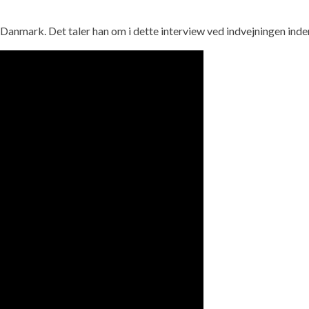
d i Danmark. Det taler han om i dette interview ved indvejningen in