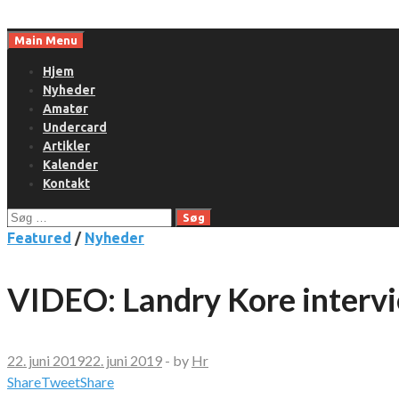
Skip
to
Main Menu
content
Hjem
Nyheder
Amatør
Undercard
Artikler
Kalender
Kontakt
Søg
efter:
Featured
/
Nyheder
VIDEO: Landry Kore interv
22. juni 2019
22. juni 2019
-
by
Hr
Share
Tweet
Share