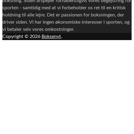
boksning. Siden afspejler forhåbentligvis vores begejstring for
sporten - samtidig med at vi forbeholder os ret til en kritisk
holdning til alle lejre. Det er passionen for boksningen, der
driver siden. Vi har ingen økonomiske interesser i sporten, og
vi betaler selv vores omkostninger.
Copyright © 2026
Boksenyt
.