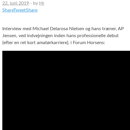
22. juni 2019
-
by
Hr
Share
Tweet
Share
Interview med Michael Delarosa Nielsen og hans træner, AP
Jensen, ved indvejningen inden hans professionelle debut
(efter en ret kort amatørkarriere), i Forum Horsens: