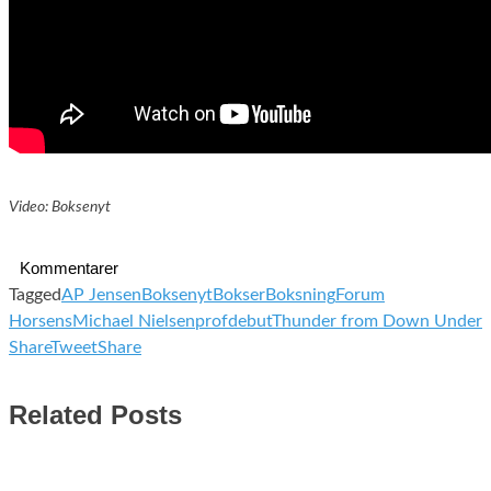
Video: Boksenyt
Kommentarer
Tagged
AP Jensen
Boksenyt
Bokser
Boksning
Forum
Horsens
Michael Nielsen
profdebut
Thunder from Down Under
Share
Tweet
Share
Related Posts