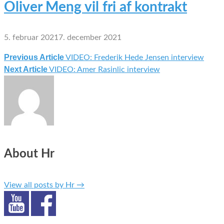
Oliver Meng vil fri af kontrakt
5. februar 2021
7. december 2021
Previous Article
VIDEO: Frederik Hede Jensen interview
Indlægsnavigation
Next Article
VIDEO: Amer Rasinlic interview
About Hr
View all posts by Hr
→