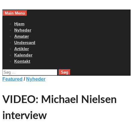
Skip
to
Main Menu
content
Hjem
Nyheder
Amatør
Undercard
Artikler
Kalender
Kontakt
Søg
efter:
Featured
/
Nyheder
VIDEO: Michael Nielsen
interview