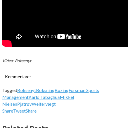
Video: Boksenyt
Kommentarer
Tagged
Boksenyt
Boksning
Boxing
Forsman Sports
Management
Karlo Tabaghua
Mikkel
Nielsen
Pjatrøv
Weltervægt
Share
Tweet
Share