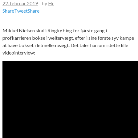
22. februar 2019
-
by
Hr
Share
Tweet
Share
Mikkel Nielsen skal i Ringkøbing for første gang i
profkarrieren bokse i weltervægt, efter i sine første syv kampe
at have bokset i letmellemvægt. Det taler han om i dette lille
videointerview: