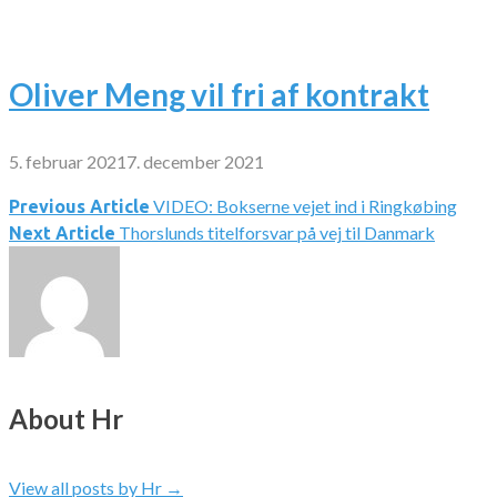
Oliver Meng vil fri af kontrakt
5. februar 2021
7. december 2021
VIDEO: Bokserne vejet ind i Ringkøbing
Indlægsnavigation
Previous Article
Thorslunds titelforsvar på vej til Danmark
Next Article
About Hr
View all posts by Hr
→