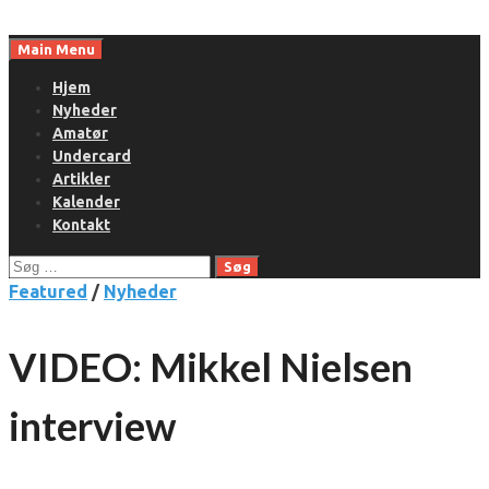
Skip
to
Main Menu
content
Hjem
Nyheder
Amatør
Undercard
Artikler
Kalender
Kontakt
Søg
efter:
Featured
/
Nyheder
VIDEO: Mikkel Nielsen
interview