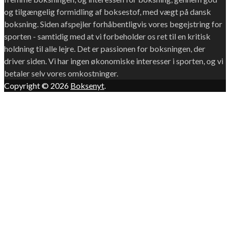
og tilgængelig formidling af boksestof, med vægt på dansk
boksning. Siden afspejler forhåbentligvis vores begejstring for
sporten - samtidig med at vi forbeholder os ret til en kritisk
holdning til alle lejre. Det er passionen for boksningen, der
driver siden. Vi har ingen økonomiske interesser i sporten, og vi
betaler selv vores omkostninger.
Copyright © 2026
Boksenyt
.