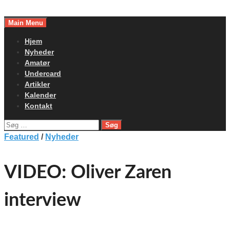
Skip
to
Main Menu
content
Hjem
Nyheder
Amatør
Undercard
Artikler
Kalender
Kontakt
Søg
efter:
Featured
/
Nyheder
VIDEO: Oliver Zaren
interview