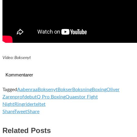
Video: Boksenyt
Kommentarer
Tagged
Aabenraa
Boksenyt
Bokser
Boksning
Boxing
Oliver
Zaren
profdebut
Q Pro Boxing
Quaestor Fight
Night
Ringriderteltet
Share
Tweet
Share
Related Posts