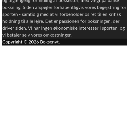
og tilgængelig formidling af boksestof, med vægt på dansk
boksning. Siden afspejler forhåbentligvis vores begejstring for
sporten - samtidig med at vi forbeholder os ret til en kritisk
holdning til alle lejre. Det er passionen for boksningen, der
driver siden. Vi har ingen økonomiske interesser i sporten, og
vi betaler selv vores omkostninger.
Copyright © 2026
Boksenyt
.