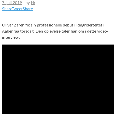
7. juli 2019
-
by
Hr
Share
Tweet
Share
Oliver Zaren fik sin professionelle debut i Ringriderteltet i
Aabenraa torsdag. Den oplevelse taler han om i dette video-
interview: