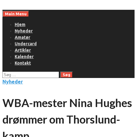
Skip
to
Main Menu
content
Hjem
Nyheder
Amatør
Undercard
Artikler
Kalender
Kontakt
Søg
efter:
Nyheder
WBA-mester Nina Hughes
drømmer om Thorslund-
kamp