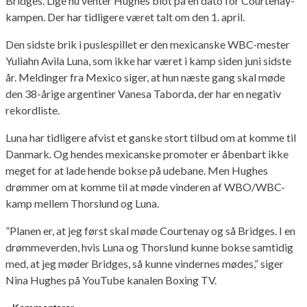
Bridges. Lige nu venter Hughes blot på en dato for Courtenay-
kampen. Der har tidligere været talt om den 1. april.
Den sidste brik i puslespillet er den mexicanske WBC-mester
Yuliahn Avila Luna, som ikke har været i kamp siden juni sidste
år. Meldinger fra Mexico siger, at hun næste gang skal møde
den 38-årige argentiner Vanesa Taborda, der har en negativ
rekordliste.
Luna har tidligere afvist et ganske stort tilbud om at komme til
Danmark. Og hendes mexicanske promoter er åbenbart ikke
meget for at lade hende bokse på udebane. Men Hughes
drømmer om at komme til at møde vinderen af WBO/WBC-
kamp mellem Thorslund og Luna.
”Planen er, at jeg først skal møde Courtenay og så Bridges. I en
drømmeverden, hvis Luna og Thorslund kunne bokse samtidig
med, at jeg møder Bridges, så kunne vindernes mødes,” siger
Nina Hughes på YouTube kanalen Boxing TV.