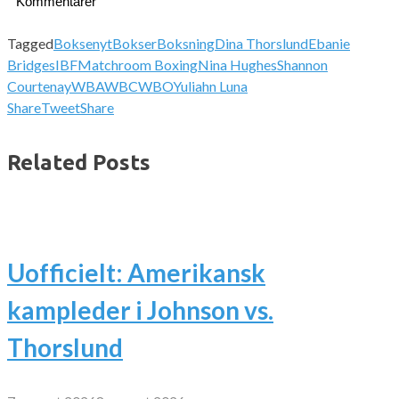
Kommentarer
Tagged
Boksenyt
Bokser
Boksning
Dina Thorslund
Ebanie
Bridges
IBF
Matchroom Boxing
Nina Hughes
Shannon
Courtenay
WBA
WBC
WBO
Yuliahn Luna
Share
Tweet
Share
Related Posts
Uofficielt: Amerikansk
kampleder i Johnson vs.
Thorslund