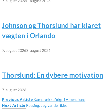
7. august 2026
8. august 2026
Johnson og Thorslund har klaret
vægten i Orlando
7. august 2026
8. august 2026
Thorslund: En dybere motivation
7. august 2026
Kamprækkefølge i Albertslund
Indlægsnavigation
Previous Article
Rossing: Jeg var der ikke
Next Article