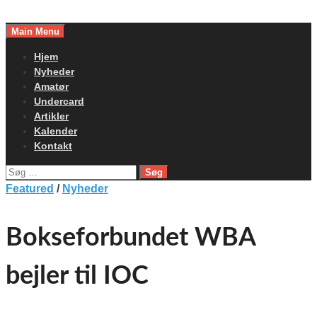
Skip
to
Main Menu
content
Hjem
Nyheder
Amatør
Undercard
Artikler
Kalender
Kontakt
Søg
efter:
Featured
/
Nyheder
Bokseforbundet WBA
bejler til IOC