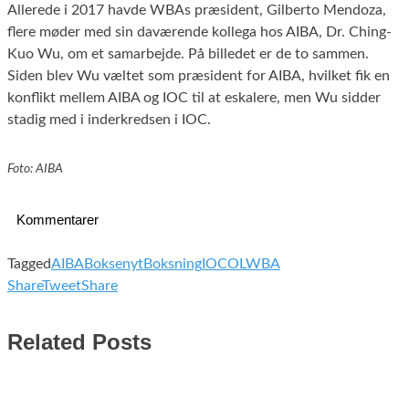
Allerede i 2017 havde WBAs præsident, Gilberto Mendoza,
flere møder med sin daværende kollega hos AIBA, Dr. Ching-
Kuo Wu, om et samarbejde. På billedet er de to sammen.
Siden blev Wu væltet som præsident for AIBA, hvilket fik en
konflikt mellem AIBA og IOC til at eskalere, men Wu sidder
stadig med i inderkredsen i IOC.
Foto: AIBA
Kommentarer
Tagged
AIBA
Boksenyt
Boksning
IOC
OL
WBA
Share
Tweet
Share
Related Posts