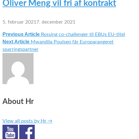
Oliver Meng vil fri af kontrakt
5. februar 2021
7. december 2021
Previous Article
Rossing co-challenger til EBUs EU-titel
Indlægsnavigation
Next Article
Mwandila Poulsen får Europarangeret
sparringspartner
About Hr
View all posts by Hr
→