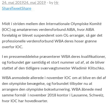
24. maj 2019
24. maj 2019
-
by
Hr
Share
Tweet
Share
Midt i striden mellem den Internationale Olympiske Komité
(IOC) og amatørernes verdensforbund AIBA, hvor AIBA
foreløbig er blevet suspenderet som OL-arrangør, så gør det
professionelle verdensforbund WBA deres hoser grønne
overfor IOC.
I en pressemeddelelse præsenterer WBA deres kvalifikationer,
og forbundet gør samtidig et stort nummer ud af, at de bliver
støttet af den tidligere sværvægtsmester Wladimir Klitschko.
WBA anmodede allerede i november IOC om at blive en del af
den olympiske bevægelse, og forbundet tilbyder nu at
arrangere den olympiske bokseturnering. WBA åbnede med
samme formål i november 2018 kontor i Lausanne, Schweiz,
hvor IOC har hovedkvarter.