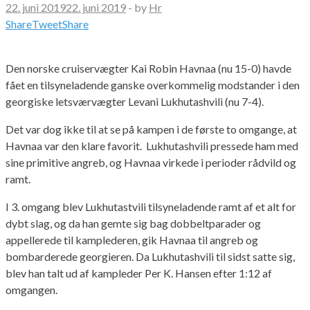
22. juni 2019
22. juni 2019
-
by
Hr
Share
Tweet
Share
Den norske cruiservægter Kai Robin Havnaa (nu 15-0) havde
fået en tilsyneladende ganske overkommelig modstander i den
georgiske letsværvægter Levani Lukhutashvili (nu 7-4).
Det var dog ikke til at se på kampen i de første to omgange, at
Havnaa var den klare favorit. Lukhutashvili pressede ham med
sine primitive angreb, og Havnaa virkede i perioder rådvild og
ramt.
I 3. omgang blev Lukhutastvili tilsyneladende ramt af et alt for
dybt slag, og da han gemte sig bag dobbeltparader og
appellerede til kamplederen, gik Havnaa til angreb og
bombarderede georgieren. Da Lukhutashvili til sidst satte sig,
blev han talt ud af kampleder Per K. Hansen efter 1:12 af
omgangen.