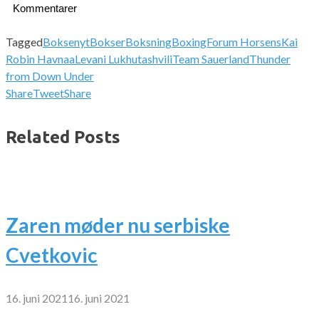
Kommentarer
Tagged
Boksenyt
Bokser
Boksning
Boxing
Forum Horsens
Kai
Robin Havnaa
Levani Lukhutashvili
Team Sauerland
Thunder
from Down Under
Share
Tweet
Share
Related Posts
Zaren møder nu serbiske
Cvetkovic
16. juni 2021
16. juni 2021