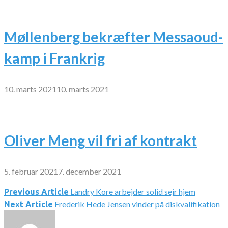
Møllenberg bekræfter Messaoud-
kamp i Frankrig
10. marts 2021
10. marts 2021
Oliver Meng vil fri af kontrakt
5. februar 2021
7. december 2021
Landry Kore arbejder solid sejr hjem
Indlægsnavigation
Previous Article
Frederik Hede Jensen vinder på diskvalifikation
Next Article