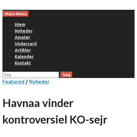
Skip
to
Main Menu
content
Hjem
Nyheder
Amatør
Undercard
Artikler
Kalender
Kontakt
Søg
efter:
Featured
/
Nyheder
Havnaa vinder
kontroversiel KO-sejr