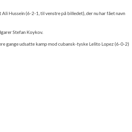
i Hussein (6-2-1, til venstre på billedet), der nu har fået navn
lgarer Stefan Koykov.
lere gange udsatte kamp mod cubansk-tyske Lelito Lopez (6-0-2)