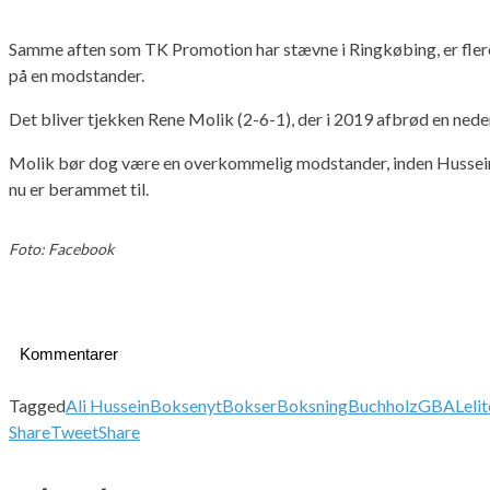
Samme aften som TK Promotion har stævne i Ringkøbing, er flere da
på en modstander.
Det bliver tjekken Rene Molik (2-6-1), der i 2019 afbrød en ne
Molik bør dog være en overkommelig modstander, inden Hussein f
nu er berammet til.
Foto: Facebook
Kommentarer
Tagged
Ali Hussein
Boksenyt
Bokser
Boksning
Buchholz
GBA
Leli
Share
Tweet
Share