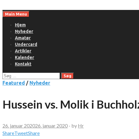
Skip
to
Main Menu
content
Hjem
Nyheder
Amatør
Undercard
Artikler
Kalender
Kontakt
Søg
efter:
Featured
/
Nyheder
Hussein vs. Molik i Buchhol
26. januar 2020
26. januar 2020
-
by
Hr
Share
Tweet
Share