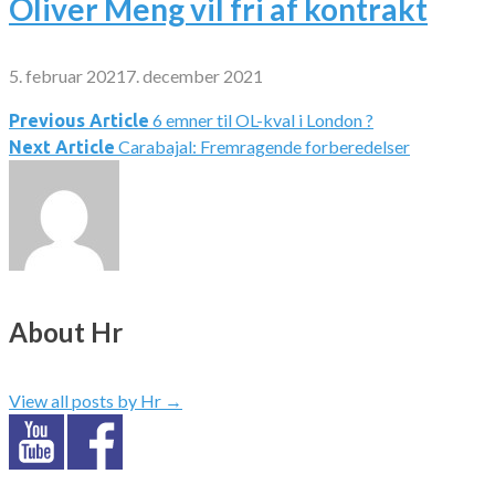
Oliver Meng vil fri af kontrakt
5. februar 2021
7. december 2021
6 emner til OL-kval i London ?
Indlægsnavigation
Previous Article
Carabajal: Fremragende forberedelser
Next Article
About Hr
View all posts by Hr
→