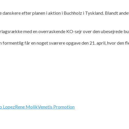
nskere efter planen i aktion i Buchholz i Tyskland. Blandt andet Al
derlagsrække med en overraskende KO-sejr over den ubesejrede bu
ormentlig får en noget sværere opgave den 21. april, hvor den f
to Lopez
Rene Molik
Venetis Promotion