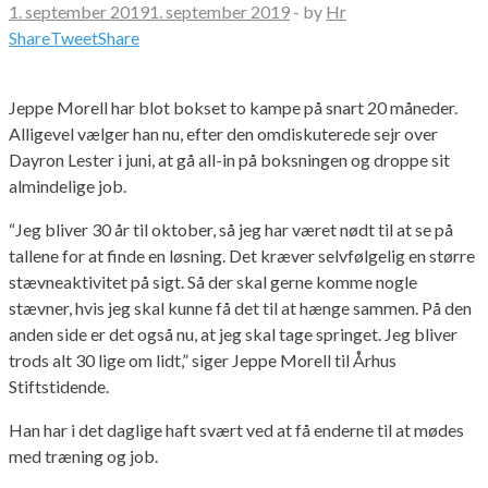
1. september 2019
1. september 2019
-
by
Hr
Share
Tweet
Share
Jeppe Morell har blot bokset to kampe på snart 20 måneder.
Alligevel vælger han nu, efter den omdiskuterede sejr over
Dayron Lester i juni, at gå all-in på boksningen og droppe sit
almindelige job.
“Jeg bliver 30 år til oktober, så jeg har været nødt til at se på
tallene for at finde en løsning. Det kræver selvfølgelig en større
stævneaktivitet på sigt. Så der skal gerne komme nogle
stævner, hvis jeg skal kunne få det til at hænge sammen. På den
anden side er det også nu, at jeg skal tage springet. Jeg bliver
trods alt 30 lige om lidt,” siger Jeppe Morell til Århus
Stiftstidende.
Han har i det daglige haft svært ved at få enderne til at mødes
med træning og job.