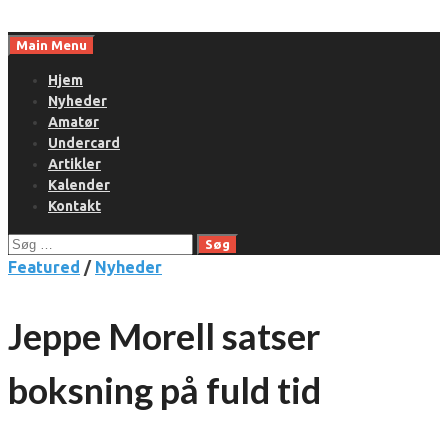
Skip
to
Main Menu
content
Hjem
Nyheder
Amatør
Undercard
Artikler
Kalender
Kontakt
Søg
efter:
Featured
/
Nyheder
Jeppe Morell satser
boksning på fuld tid