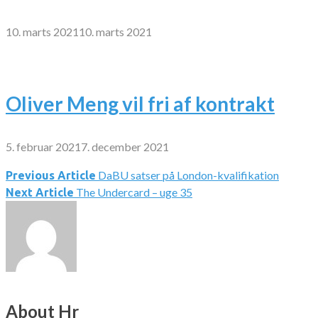
10. marts 2021
10. marts 2021
Oliver Meng vil fri af kontrakt
5. februar 2021
7. december 2021
DaBU satser på London-kvalifikation
Indlægsnavigation
Previous Article
The Undercard – uge 35
Next Article
About Hr