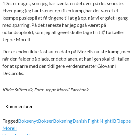
“Det er noget, som jeg har tænkt en del over på det seneste.
Hver gang jeg har trænet op til en kamp, har det været et
kæmpe puslespil at få tingene til at gå op, når vi er gået i gang
med sparring. På det seneste har jeg også været på
udlandsophold, som jeg alligevel skulle tage fri til,” fortæller
Jeppe Morell.
Der er endnu ikke fastsat en dato på Morells næste kamp, men
når den falder på plads, er det planen, at han igen skal til Italien
for at sparre med den tidligere verdensmester Giovanni
DeCarolis.
Kilde: Stiften.dk, Foto: Jeppe Morell Facebook
Kommentarer
Tagged
Boksenyt
Bokser
Boksning
Danish Fight Night
IBF
Jeppe
Morell