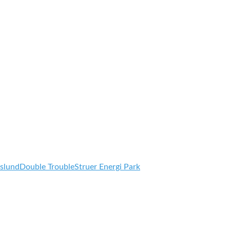
slund
Double Trouble
Struer Energi Park