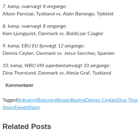
7. kamp, sværvægt 8 omgange:
Albon Pervizai, Tyskland vs. Alain Banongo, Tjekkiet
8. kamp, sværvægt 8 omgange:
Kem Ljungquist, Danmark vs. Boldiczar Czagler
9. kamp, EBU EU fjervægt 12 omgange:
Dennis Ceylan, Danmark vs. Jesus Sanchez, Spanien
10. kamp, WBO VM superbantamvægt 10 omgange:
Dina Thorslund, Danmark vs. Alesia Graf, Tyskland
Kommentarer
Tagged
Boksenyt
Boksning
Boxen
Boxing
Dennis Ceylan
Dina Thor
Share
Tweet
Share
Related Posts