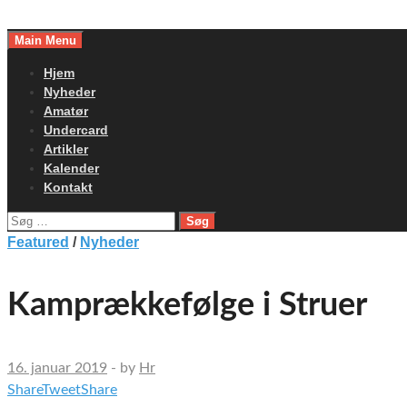
Skip
to
Main Menu
content
Hjem
Nyheder
Amatør
Undercard
Artikler
Kalender
Kontakt
Søg
efter:
Featured
/
Nyheder
Kamprækkefølge i Struer
16. januar 2019
-
by
Hr
Share
Tweet
Share