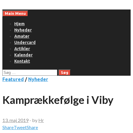
Skip
to
Main Menu
content
Hjem
Nyheder
Amatør
Undercard
Artikler
Kalender
Kontakt
Søg
efter:
Featured
/
Nyheder
Kamprækkefølge i Viby
13. maj 2019
-
by
Hr
Share
Tweet
Share