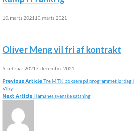
10. marts 2021
10. marts 2021
Oliver Meng vil fri af kontrakt
5. februar 2021
7. december 2021
Tre MTK boksere på programmet lørdag i
Indlægsnavigation
Previous Article
Viby
Hamanes svenske satsning
Next Article