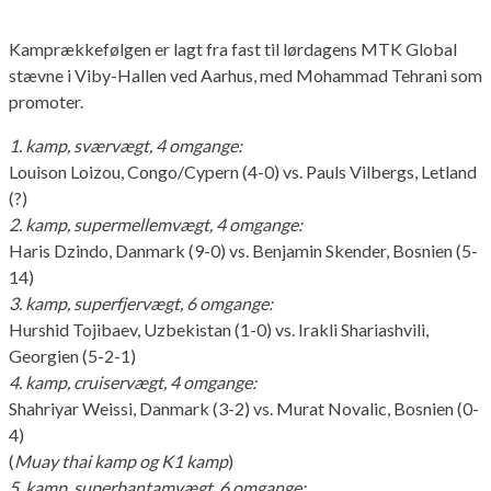
Kamprækkefølgen er lagt fra fast til lørdagens MTK Global
stævne i Viby-Hallen ved Aarhus, med Mohammad Tehrani som
promoter.
1. kamp, sværvægt, 4 omgange:
Louison Loizou, Congo/Cypern (4-0) vs. Pauls Vilbergs, Letland
(?)
2. kamp, supermellemvægt, 4 omgange:
Haris Dzindo, Danmark (9-0) vs. Benjamin Skender, Bosnien (5-
14)
3. kamp, superfjervægt, 6 omgange:
Hurshid Tojibaev, Uzbekistan (1-0) vs. Irakli Shariashvili,
Georgien (5-2-1)
4. kamp, cruiservægt, 4 omgange:
Shahriyar Weissi, Danmark (3-2) vs. Murat Novalic, Bosnien (0-
4)
(
Muay thai kamp og K1 kamp
)
5. kamp, superbantamvægt, 6 omgange: