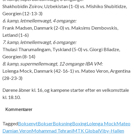
Shakhobidin Zoirov, Uzbekistan (1-0) vs. Mishiko Shubitidze,
Georgien (12-13-3)
6. kamp, letmellemvægt, 4 omgange:
Frank Madsen, Danmark (2-0) vs. Maksims Dembovskis,
Letland (1-6)
7. kamp, letmellemvægt, 6 omgange:
Thulasi Tharumalingam, Tyskland (5-0) vs. Giorgi Bliadze,
Georgien (8-14)
8. kamp, supermellemvægt, 12 omgange IBA VM:
Lolenga Mock, Danmark (42-16-1) vs. Mateo Veron, Argentina
(28-23-3)
Dørene åbner kl. 16, og kampene starter efter en velkomsttale
kl. 18.10.
Kommentarer
Tagged
Boksenyt
Bokser
Boksning
Boxing
Lolenga Mock
Mateo
Damian Veron
Mohammad Tehrani
MTK Global
Viby-Hallen