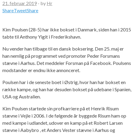
21. februar 2019
-
by
Hr
Share
Tweet
Share
Kim Poulsen (28-5) har ikke bokset i Danmark, siden han i 2015
tabte til Anthony Yigit i Frederikshavn.
Nu vender han tilbage til en dansk boksering. Den 25. maj er
han nemlig på programmet ved promoter Peder Forsmans
stævne i Aarhus. Det meddeler Forsman på Facebook. Poulsens
modstander er endnu ikke annonceret.
Poulsen har i de seneste boet i Østrig, hvor han har bokset en
række kampe, og han har desuden bokset på udebane i Spanien,
USA og Australien.
Kim Poulsen startede sin profkarriere på et Henrik Risum
stævne i Vejle i 2006. I de følgende år byggede Risum ham op
med kampe i udlandet, udover en kamp på et Robert Larsen
stævne i Aabybro , et Anders Vester stævne i Aarhus og