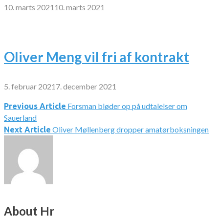
10. marts 2021
10. marts 2021
Oliver Meng vil fri af kontrakt
5. februar 2021
7. december 2021
Forsman bløder op på udtalelser om
Indlægsnavigation
Previous Article
Sauerland
Oliver Møllenberg dropper amatørboksningen
Next Article
About Hr