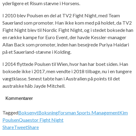
yderligere et Risum stævne i Horsens.
I 2010 blev Poulsen en del at TV2 Fight Night, med Team
Sauerland som promoter. Han ikke kom med på holdet, da TV2
Fight Night blev til Nordic Fight Night, og i stedet boksede han
en række kampe for Euro Event, der havde Kessler-manager
Allan Back som promoter, inden han besejrede Puriya Haidari
på et Sauerland-stævne i Kolding.
I 2014 flyttede Poulsen til Wien, hvor han har boet siden. Han
boksede ikke i 2017, men vendte i 2018 tilbage, nu i en tungere
vægtklasse. Senest tabte han i Australien på points til det
australske håb Jayde Mitchell.
Kommentarer
Tagged
Boksenyt
Boksning
Forsman Sports Management
Kim
Poulsen
Quaestor Fight Night
Share
Tweet
Share