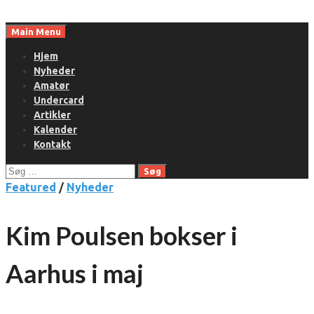
Skip
to
Main Menu
content
Hjem
Nyheder
Amatør
Undercard
Artikler
Kalender
Kontakt
Søg
efter:
Featured
/
Nyheder
Kim Poulsen bokser i
Aarhus i maj