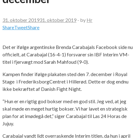
31. oktober 2019
31. oktober 2019
-
by
Hr
Share
Tweet
Share
Det er ifølge argentinske Brenda Carabajals Facebook side nu
officielt, at Carabajal (16-4-1) forsvarer sin IBF Interim VM-
titel i fjervægt mod Sarah Mahfoud (9-0).
Kampen finder ifølge plakaten sted den 7. december i Royal
Stage i FrederiksborgCentret i Hillerød. Dette er dog endnu
ikke bekræftet af Danish Fight Night.
“Hun er en rigtig god bokser med en god stil. Jeg ved, at jeg
skal møde en meget hurtig bokser. Vi har lavet en strategisk
plan for at imødegå det,” siger Carabajal til Las 24 Horas de
Jujuy.
Carabajal vandt lidt overraskende Interim titlen, da hun i april