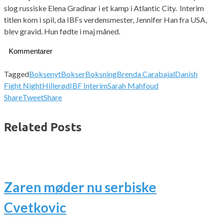
slog russiske Elena Gradinar i et kamp i Atlantic City. Interim
titlen kom i spil, da IBFs verdensmester, Jennifer Han fra USA,
blev gravid. Hun fødte i maj måned.
Kommentarer
Tagged
Boksenyt
Bokser
Boksning
Brenda Carabajal
Danish
Fight Night
Hillerød
IBF Interim
Sarah Mahfoud
Share
Tweet
Share
Related Posts
Zaren møder nu serbiske
Cvetkovic