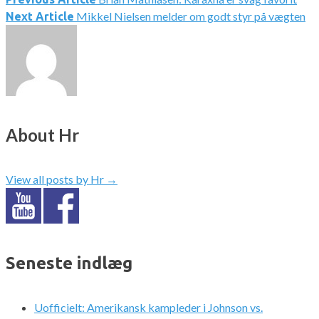
Indlægsnavigation
Mikkel Nielsen melder om godt styr på vægten
Next Article
About Hr
View all posts by Hr
→
Seneste indlæg
Uofficielt: Amerikansk kampleder i Johnson vs.