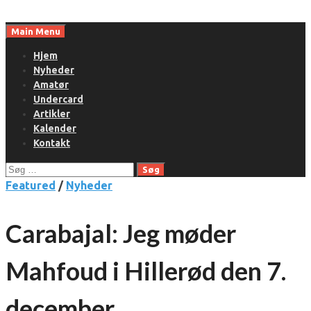
Skip
to
Main Menu
content
Hjem
Nyheder
Amatør
Undercard
Artikler
Kalender
Kontakt
Søg
efter:
Featured
/
Nyheder
Carabajal: Jeg møder
Mahfoud i Hillerød den 7.
december