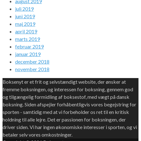
august 2019
juli 2019
juni 2019
maj 2019
april 2019
marts 2019
februar 2019
januar 2019
december 2018
november 2018
Boksenyt er et frit og selvstændigt website, der ønsker at
fremme boksningen, og interessen for boksning, gennem god
og tilgængelig formidling af boksestof, med vægt på dansk
boksning. Siden afspejler forhåbentligvis vores begejstring for
sporten - samtidig med at vi forbeholder os ret til en kritisk
holdning til alle lejre. Det er passionen for boksningen, der
driver siden. Vi har ingen økonomiske interesser i sporten, og vi
betaler selv vores omkostninger.