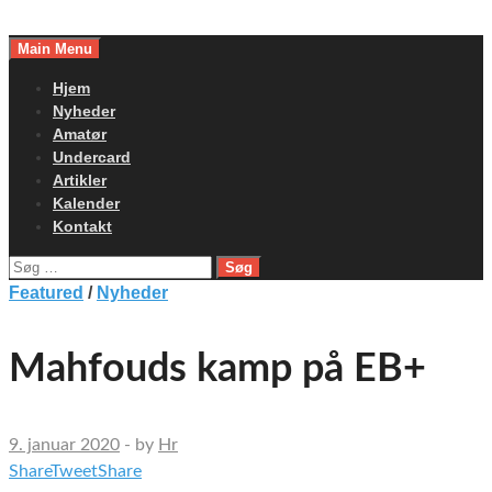
Skip
to
Main Menu
content
Hjem
Nyheder
Amatør
Undercard
Artikler
Kalender
Kontakt
Søg
efter:
Featured
/
Nyheder
Mahfouds kamp på EB+
9. januar 2020
-
by
Hr
Share
Tweet
Share