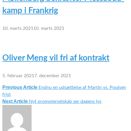
kamp i Frankrig
10. marts 2021
10. marts 2021
Oliver Meng vil fri af kontrakt
5. februar 2021
7. december 2021
Previous Article
Endnu en udsættelse af Martin vs. Poulsen
Indlægsnavigation
frist
Next Article
Nyt promoterselskab ser dagens lys