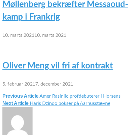
Møllenberg bekræfter Messaoud-
kamp i Frankrig
10. marts 2021
10. marts 2021
Oliver Meng vil fri af kontrakt
5. februar 2021
7. december 2021
Previous Article
Amer Rasinlic profdebuterer i Horsens
Indlægsnavigation
Next Article
Haris Dzindo bokser på Aarhusstævne