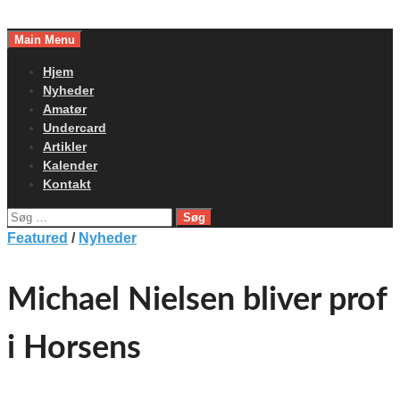
Skip
to
Main Menu
content
Hjem
Nyheder
Amatør
Undercard
Artikler
Kalender
Kontakt
Søg
efter:
Featured
/
Nyheder
Michael Nielsen bliver prof
i Horsens