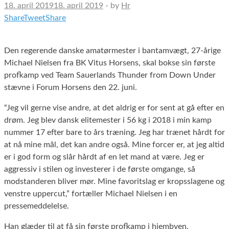
18. april 2019
18. april 2019
-
by
Hr
Share
Tweet
Share
Den regerende danske amatørmester i bantamvægt, 27-årige
Michael Nielsen fra BK Vitus Horsens, skal bokse sin første
profkamp ved Team Sauerlands Thunder from Down Under
stævne i Forum Horsens den 22. juni.
“Jeg vil gerne vise andre, at det aldrig er for sent at gå efter en
drøm. Jeg blev dansk elitemester i 56 kg i 2018 i min kamp
nummer 17 efter bare to års træning. Jeg har trænet hårdt for
at nå mine mål, det kan andre også. Mine forcer er, at jeg altid
er i god form og slår hårdt af en let mand at være. Jeg er
aggressiv i stilen og investerer i de første omgange, så
modstanderen bliver mør. Mine favoritslag er kropsslagene og
venstre uppercut,” fortæller Michael Nielsen i en
pressemeddelelse.
Han glæder til at få sin første profkamp i hjembyen.