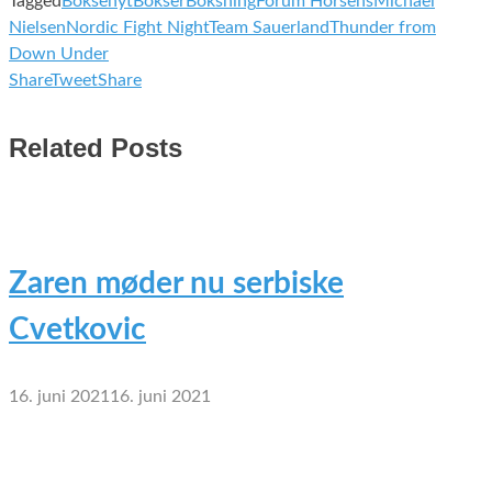
Tagged
Boksenyt
Bokser
Boksning
Forum Horsens
Michael
Nielsen
Nordic Fight Night
Team Sauerland
Thunder from
Down Under
Share
Tweet
Share
Related Posts
Zaren møder nu serbiske
Cvetkovic
16. juni 2021
16. juni 2021