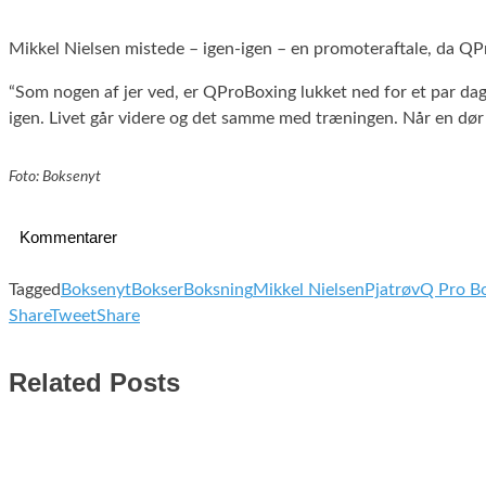
Mikkel Nielsen mistede – igen-igen – en promoteraftale, da QP
“Som nogen af jer ved, er QProBoxing lukket ned for et par dage 
igen. Livet går videre og det samme med træningen. Når en dør
Foto: Boksenyt
Kommentarer
Tagged
Boksenyt
Bokser
Boksning
Mikkel Nielsen
Pjatrøv
Q Pro B
Share
Tweet
Share
Related Posts