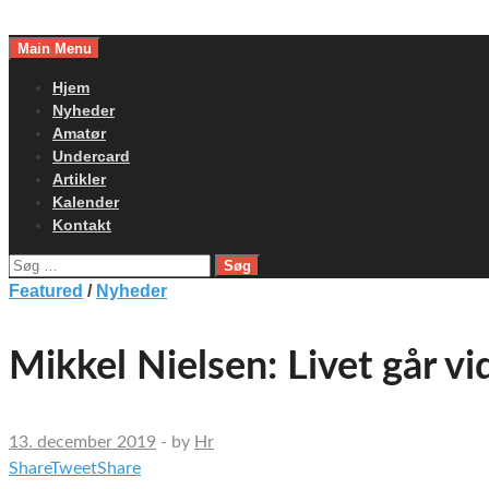
Skip
to
Main Menu
content
Hjem
Nyheder
Amatør
Undercard
Artikler
Kalender
Kontakt
Søg
efter:
Featured
/
Nyheder
Mikkel Nielsen: Livet går vi
13. december 2019
-
by
Hr
Share
Tweet
Share