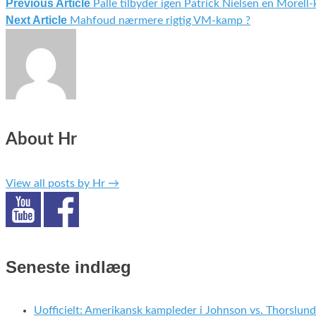
Previous Article
Palle tilbyder igen Patrick Nielsen en Morell
Indlægsnavigation
Next Article
Mahfoud nærmere rigtig VM-kamp ?
About Hr
View all posts by Hr
→
Seneste indlæg
Uofficielt: Amerikansk kampleder i Johnson vs. Thorslund