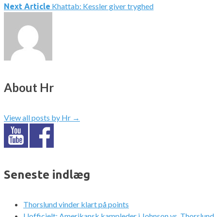
Khattab: Kessler giver tryghed
Next Article
About Hr
View all posts by Hr
→
Seneste indlæg
Thorslund vinder klart på points
Uofficielt: Amerikansk kampleder i Johnson vs. Thorslund