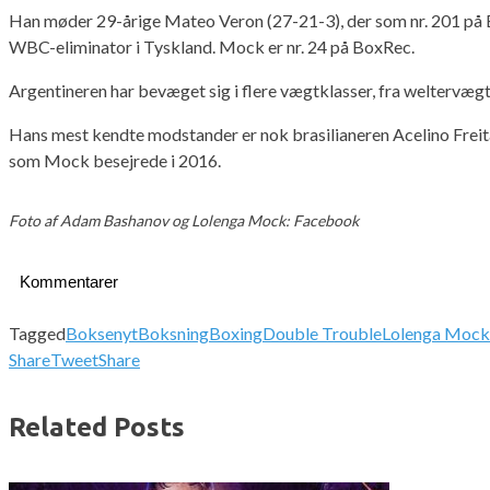
Han møder 29-årige Mateo Veron (27-21-3), der som nr. 201 på Bo
WBC-eliminator i Tyskland. Mock er nr. 24 på BoxRec.
Argentineren har bevæget sig i flere vægtklasser, fra weltervægt 
Hans mest kendte modstander er nok brasilianeren Acelino Freitas
som Mock besejrede i 2016.
Foto af Adam Bashanov og Lolenga Mock: Facebook
Kommentarer
Tagged
Boksenyt
Boksning
Boxing
Double Trouble
Lolenga Mock
Share
Tweet
Share
Related Posts