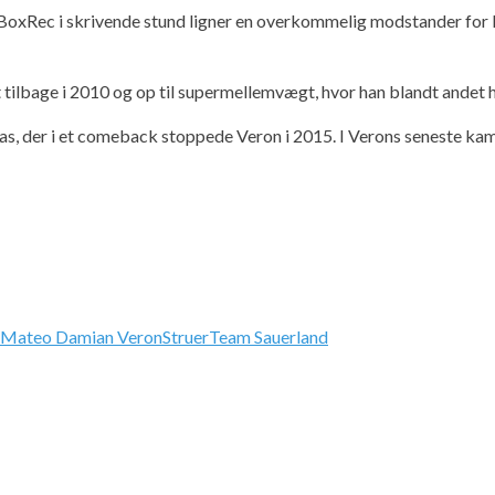
xRec i skrivende stund ligner en overkommelig modstander for Mock
tilbage i 2010 og op til supermellemvægt, hvor han blandt andet har
, der i et comeback stoppede Veron i 2015. I Verons seneste kamp,
Mateo Damian Veron
Struer
Team Sauerland