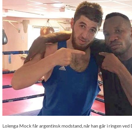
Lolenga Mock får argentinsk modstand, når han går i ringen ved 