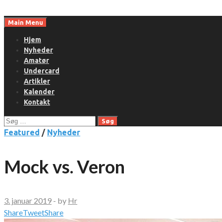
Skip
to
Main Menu
content
Hjem
Nyheder
Amatør
Undercard
Artikler
Kalender
Kontakt
Søg
efter:
Featured
/
Nyheder
Mock vs. Veron
3. januar 2019
-
by
Hr
Share
Tweet
Share