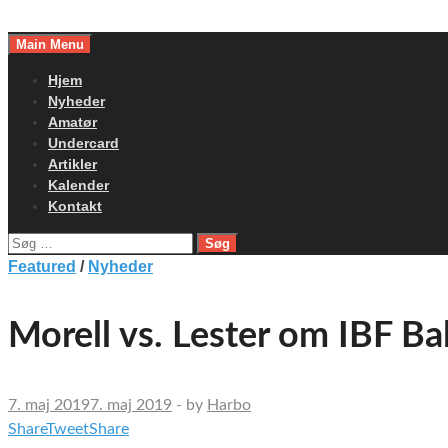
Skip
to
Main Menu
content
Hjem
Nyheder
Amatør
Undercard
Artikler
Kalender
Kontakt
Søg
efter:
Featured
/
Nyheder
Morell vs. Lester om IBF Balt
7. maj 2019
7. maj 2019
-
by
Harbo
Share
Tweet
Share