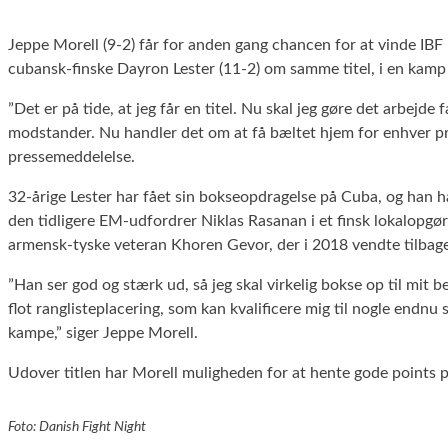
Jeppe Morell (9-2) får for anden gang chancen for at vinde IBF
cubansk-finske Dayron Lester (11-2) om samme titel, i en kamp
”Det er på tide, at jeg får en titel. Nu skal jeg gøre det arbej
modstander. Nu handler det om at få bæltet hjem for enhver pris. 
pressemeddelelse.
32-årige Lester har fået sin bokseopdragelse på Cuba, og han
den tidligere EM-udfordrer Niklas Rasanan i et finsk lokalopgø
armensk-tyske veteran Khoren Gevor, der i 2018 vendte tilbage 
”Han ser god og stærk ud, så jeg skal virkelig bokse op til mit
flot ranglisteplacering, som kan kvalificere mig til nogle endnu
kampe,” siger Jeppe Morell.
Udover titlen har Morell muligheden for at hente gode points på 
Foto: Danish Fight Night