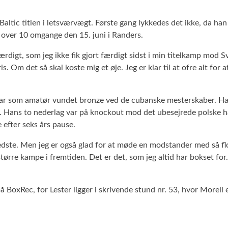
 Baltic titlen i letsværvægt. Første gang lykkedes det ikke, da h
 over 10 omgange den 15. juni i Randers.
de færdigt, som jeg ikke fik gjort færdigt sidst i min titelkamp m
Om det så skal koste mig et øje. Jeg er klar til at ofre alt for a
 har som amatør vundet bronze ved de cubanske mesterskaber. Ha
r. Hans to nederlag var på knockout mod det ubesejrede polske h
efter seks års pause.
 bedste. Men jeg er også glad for at møde en modstander med så fl
 større kampe i fremtiden. Det er det, som jeg altid har bokset f
BoxRec, for Lester ligger i skrivende stund nr. 53, hvor Morell e