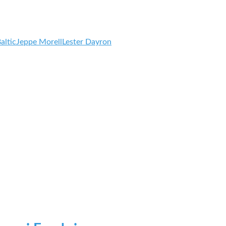
altic
Jeppe Morell
Lester Dayron