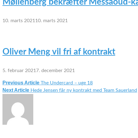
Møllenberg bekræfter Messaoud-ka
10. marts 2021
10. marts 2021
Oliver Meng vil fri af kontrakt
5. februar 2021
7. december 2021
Previous Article
The Undercard – uge 18
Indlægsnavigation
Next Article
Hede Jensen får ny kontrakt med Team Sauerland