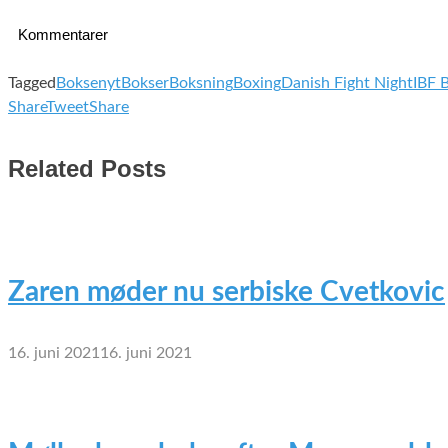
Kommentarer
Tagged
Boksenyt
Bokser
Boksning
Boxing
Danish Fight Night
IBF B
Share
Tweet
Share
Related Posts
Zaren møder nu serbiske Cvetkovic
16. juni 2021
16. juni 2021