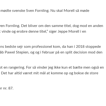
an mødte svenske Sven Fornling. Nu skal Morell så møde
od Sven Fornling. Det bliver om den samme titel, dog mod en anden
t vinde og erobre denne titel,” siger Jeppe Morell i en
ns bedste sejr som professionel kom, da han i 2018 stoppede
åb Pawel Stepien, og og i februar på en split decision mod den
ot en rangering. For så vinder jeg ikke kun et bælte men også en
or. Det har altid været mit mål at komme op og bokse de store
r nr. 87.