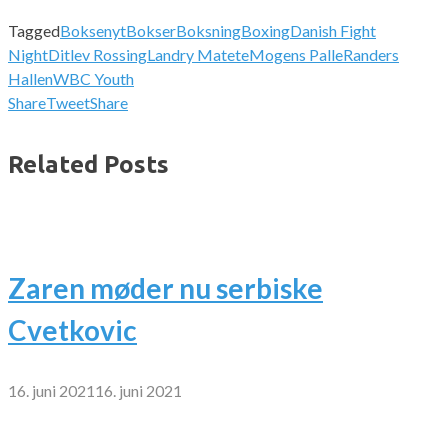
Tagged
Boksenyt
Bokser
Boksning
Boxing
Danish Fight
Night
Ditlev Rossing
Landry Matete
Mogens Palle
Randers
Hallen
WBC Youth
Share
Tweet
Share
Related Posts
Zaren møder nu serbiske
Cvetkovic
16. juni 2021
16. juni 2021