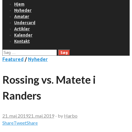
Hjem
Nyheder
Amatør
Undercard
Artikler
Kalender
Kontakt
Søg
efter:
Featured
/
Nyheder
Rossing vs. Matete i
Randers
21. maj 2019
21. maj 2019
-
by
Harbo
Share
Tweet
Share