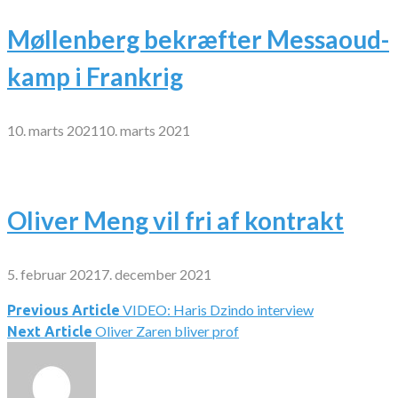
Møllenberg bekræfter Messaoud-
kamp i Frankrig
10. marts 2021
10. marts 2021
Oliver Meng vil fri af kontrakt
5. februar 2021
7. december 2021
VIDEO: Haris Dzindo interview
Indlægsnavigation
Previous Article
Oliver Zaren bliver prof
Next Article