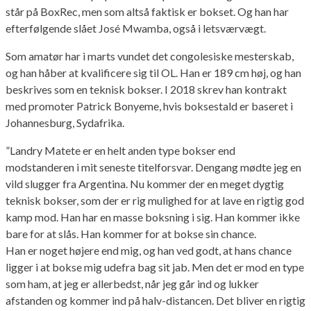
står på BoxRec, men som altså faktisk er bokset. Og han har
efterfølgende slået José Mwamba, også i letsværvægt.
Som amatør har i marts vundet det congolesiske mesterskab,
og han håber at kvalificere sig til OL. Han er 189 cm høj, og han
beskrives som en teknisk bokser. I 2018 skrev han kontrakt
med promoter Patrick Bonyeme, hvis boksestald er baseret i
Johannesburg, Sydafrika.
”Landry Matete er en helt anden type bokser end
modstanderen i mit seneste titelforsvar. Dengang mødte jeg en
vild slugger fra Argentina. Nu kommer der en meget dygtig
teknisk bokser, som der er rig mulighed for at lave en rigtig god
kamp mod. Han har en masse boksning i sig. Han kommer ikke
bare for at slås. Han kommer for at bokse sin chance.
Han er noget højere end mig, og han ved godt, at hans chance
ligger i at bokse mig udefra bag sit jab. Men det er mod en type
som ham, at jeg er allerbedst, når jeg går ind og lukker
afstanden og kommer ind på halv-distancen. Det bliver en rigtig