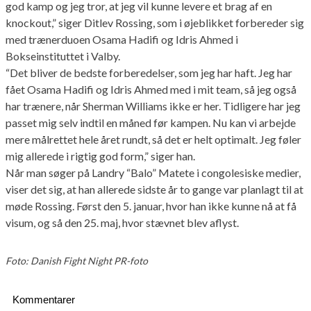
god kamp og jeg tror, at jeg vil kunne levere et brag af en
knockout,” siger Ditlev Rossing, som i øjeblikket forbereder sig
med trænerduoen Osama Hadifi og Idris Ahmed i
Bokseinstituttet i Valby.
“Det bliver de bedste forberedelser, som jeg har haft. Jeg har
fået Osama Hadifi og Idris Ahmed med i mit team, så jeg også
har trænere, når Sherman Williams ikke er her. Tidligere har jeg
passet mig selv indtil en måned før kampen. Nu kan vi arbejde
mere målrettet hele året rundt, så det er helt optimalt. Jeg føler
mig allerede i rigtig god form,” siger han.
Når man søger på Landry “Balo” Matete i congolesiske medier,
viser det sig, at han allerede sidste år to gange var planlagt til at
møde Rossing. Først den 5. januar, hvor han ikke kunne nå at få
visum, og så den 25. maj, hvor stævnet blev aflyst.
Foto: Danish Fight Night PR-foto
Kommentarer