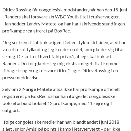
Ditlev Rossing får congolesisk modstander, når han den 15. juni
i Randers skal forsvare sin WBC Youth titel i cruiservægter.
Han hedder Landry Matete, og han har i skrivende stund ingen
profkampe registreret på BoxRec.
“Jeg ser frem til at bokse igen. Det er stykke tid siden, at vi har
været forbi Jylland, og jeg kender en del, som glæder sig til at
se mig. De sætter i hvert fald pris på, at jeg skal bokse i
Randers. Derfor glæder jeg mig ekstra meget til at komme
tilbage i ringen og forsvare titlen,” siger Ditlev Rossing i en
pressemeddelelse.
Selv om 22-årige Matete altså ikke har profkampe officielt
registreret på BoxRec, så har han ifølge det congolesiske
bokseforbund bokset 12 profkampe, med 11 sejre og 1
uafgjort.
Ifølge congolesiske medier har han blandt andet i juni 2018
slået Junior Amisi på points i kamp i letsværvægt – der ikke