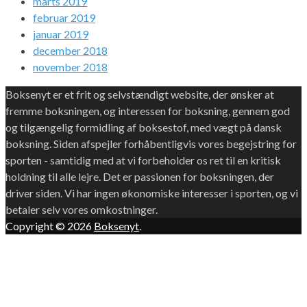
marts 2019
februar 2019
januar 2019
december 2018
november 2018
Boksenyt er et frit og selvstændigt website, der ønsker at
fremme boksningen, og interessen for boksning, gennem god
og tilgængelig formidling af boksestof, med vægt på dansk
boksning. Siden afspejler forhåbentligvis vores begejstring for
sporten - samtidig med at vi forbeholder os ret til en kritisk
holdning til alle lejre. Det er passionen for boksningen, der
driver siden. Vi har ingen økonomiske interesser i sporten, og vi
betaler selv vores omkostninger.
Copyright © 2026
Boksenyt
.