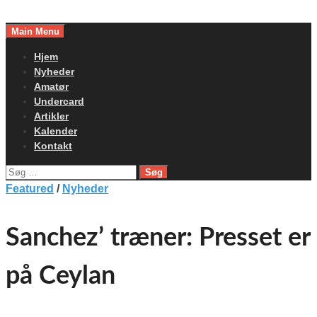
Skip
to
Main Menu
content
Hjem
Nyheder
Amatør
Undercard
Artikler
Kalender
Kontakt
Søg
efter:
Featured
/
Nyheder
Sanchez’ træner: Presset er
på Ceylan