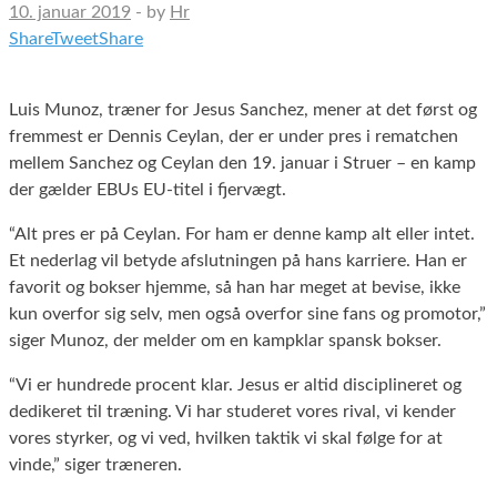
10. januar 2019
-
by
Hr
Share
Tweet
Share
Luis Munoz, træner for Jesus Sanchez, mener at det først og
fremmest er Dennis Ceylan, der er under pres i rematchen
mellem Sanchez og Ceylan den 19. januar i Struer – en kamp
der gælder EBUs EU-titel i fjervægt.
“Alt pres er på Ceylan. For ham er denne kamp alt eller intet.
Et nederlag vil betyde afslutningen på hans karriere. Han er
favorit og bokser hjemme, så han har meget at bevise, ikke
kun overfor sig selv, men også overfor sine fans og promotor,”
siger Munoz, der melder om en kampklar spansk bokser.
“Vi er hundrede procent klar. Jesus er altid disciplineret og
dedikeret til træning. Vi har studeret vores rival, vi kender
vores styrker, og vi ved, hvilken taktik vi skal følge for at
vinde,” siger træneren.