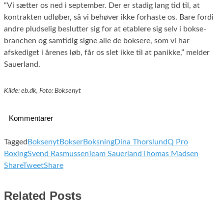
“Vi sætter os ned i september. Der er stadig lang tid til, at
kontrakten udløber, så vi behøver ikke forhaste os. Bare fordi
andre pludselig beslutter sig for at etablere sig selv i bokse-
branchen og samtidig signe alle de boksere, som vi har
afskediget i årenes løb, får os slet ikke til at panikke,” melder
Sauerland.
Kilde: eb.dk, Foto: Boksenyt
Kommentarer
Tagged
Boksenyt
Bokser
Boksning
Dina Thorslund
Q Pro
Boxing
Svend Rasmussen
Team Sauerland
Thomas Madsen
Share
Tweet
Share
Related Posts