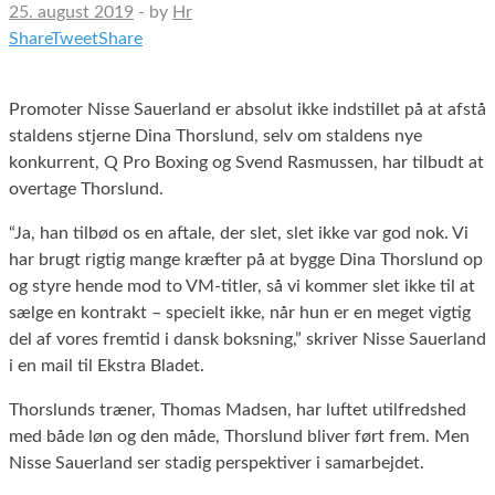
25. august 2019
-
by
Hr
Share
Tweet
Share
Promoter Nisse Sauerland er absolut ikke indstillet på at afstå
staldens stjerne Dina Thorslund, selv om staldens nye
konkurrent, Q Pro Boxing og Svend Rasmussen, har tilbudt at
overtage Thorslund.
“Ja, han tilbød os en aftale, der slet, slet ikke var god nok. Vi
har brugt rigtig mange kræfter på at bygge Dina Thorslund op
og styre hende mod to VM-titler, så vi kommer slet ikke til at
sælge en kontrakt – specielt ikke, når hun er en meget vigtig
del af vores fremtid i dansk boksning,” skriver Nisse Sauerland
i en mail til Ekstra Bladet.
Thorslunds træner, Thomas Madsen, har luftet utilfredshed
med både løn og den måde, Thorslund bliver ført frem. Men
Nisse Sauerland ser stadig perspektiver i samarbejdet.