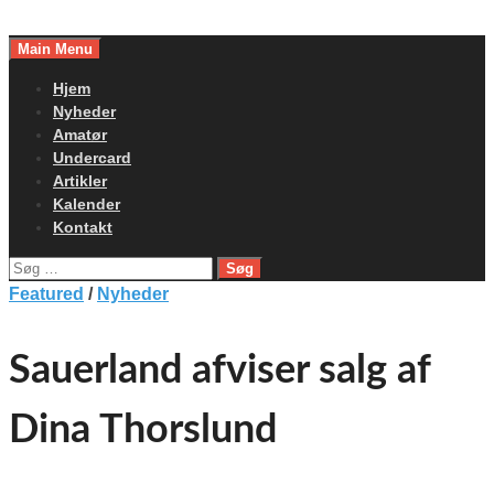
Skip
to
Main Menu
content
Hjem
Nyheder
Amatør
Undercard
Artikler
Kalender
Kontakt
Søg
efter:
Featured
/
Nyheder
Sauerland afviser salg af
Dina Thorslund