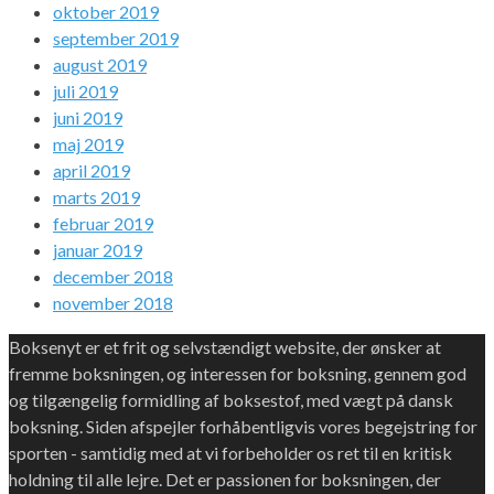
oktober 2019
september 2019
august 2019
juli 2019
juni 2019
maj 2019
april 2019
marts 2019
februar 2019
januar 2019
december 2018
november 2018
Boksenyt er et frit og selvstændigt website, der ønsker at
fremme boksningen, og interessen for boksning, gennem god
og tilgængelig formidling af boksestof, med vægt på dansk
boksning. Siden afspejler forhåbentligvis vores begejstring for
sporten - samtidig med at vi forbeholder os ret til en kritisk
holdning til alle lejre. Det er passionen for boksningen, der