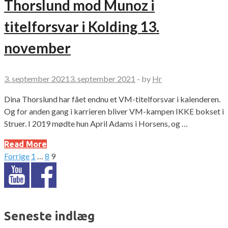
Thorslund mod Munoz i
titelforsvar i Kolding 13.
november
3. september 2021
3. september 2021
-
by
Hr
Dina Thorslund har fået endnu et VM-titelforsvar i kalenderen.
Og for anden gang i karrieren bliver VM-kampen IKKE bokset i
Struer. I 2019 mødte hun April Adams i Horsens, og …
Read More
Forrige
1
…
8
9
Indlægsinddeling
Seneste indlæg