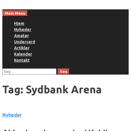
Skip
to
Main Menu
content
Hjem
Nyheder
Amatør
Undercard
Artikler
Kalender
Kontakt
Søg
efter:
Tag:
Sydbank Arena
Nyheder