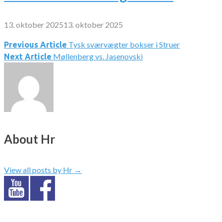
13. oktober 2025
13. oktober 2025
Tysk sværvægter bokser i Struer
Indlægsnavigation
Previous Article
Møllenberg vs. Jasenovski
Next Article
About Hr
View all posts by Hr
→