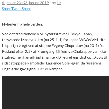
6. januar 2019
6. januar 2019
-
by
Hr
Share
Tweet
Share
Nyheder fra hele verden:
Ved det traditionelle VM-nytårsstævne i Tokyo, Japan,
forsvarede Masayuki Ito (nu 25-1-1) fra Japan WBOs VM-titel
i superfjervægt ved at stoppe Evgeny Chuprakov (nu 20-1) fra
Rusland efter 2:17 af 7. omgang. Offensive Chukrapov var ikke
i gulvet, men han gik ind i mange klø i et ret énsidigt opgør, og til
sidst stoppede kampleder Laurence Cole legen, da russerens
ringhjørne gav signal. Her er kampen: