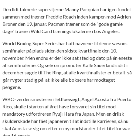
Den lidt falmede superstjerne Manny Pacquiao har igen fundet
sammen med træner Freddie Roach inden kampen mod Adrien
Broner den 19. januar. Pacman træner som de “gode gamle
dage” træne i Wild Card træningslokalerne i Los Angeles.
World Boxing Super Series har haft navnene til denne sæsons
semifinaler på plads siden den sidste kvartfinale den 10.
november. Men endnu er der ikke sat sted og dato på én eneste
af semifinalerne. Og selv om promoter Kalle Sauerland sidst i
december sagde til The Ring, at alle kvartfinalister er betalt, så
går rygter stadig på, at ikke alle boksere har modtaget
pengene.
WBO-verdensmesteren i letfluevægt, Angel Acosta fra Puerto
Rico, skulle i starten af året have forsvaret sin titel mod
mandatory udfordreren Ryuji Hara fra Japan. Men en drilsk
skulderskade har fået japaneren til at indstille karrieren, så nu
skal Acosta se sig om efter en ny modstander til et titelforsvar
den 16. marts.