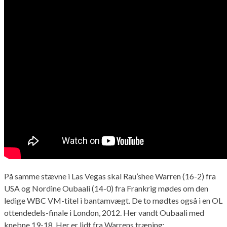
På samme stævne i Las Vegas skal Rau’shee Warren (16-2) fra
USA og Nordine Oubaali (14-0) fra Frankrig mødes om den
ledige WBC VM-titel i bantamvægt. De to mødtes også i en OL
ottendedels-finale i London, 2012. Her vandt Oubaali med
knebne 19-18. Her er lidt fra Warrens træning: