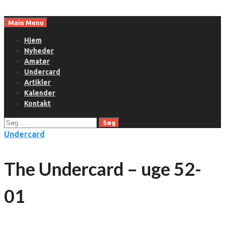
Skip
to
Main Menu
content
Hjem
Nyheder
Amatør
Undercard
Artikler
Kalender
Kontakt
Søg
efter:
Undercard
The Undercard – uge 52-
01