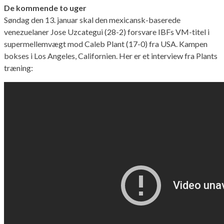
De kommende to uger
Søndag den 13. januar skal den mexicansk-baserede
venezuelaner Jose Uzcategui (28-2) forsvare IBFs VM-titel i
supermellemvægt mod Caleb Plant (17-0) fra USA. Kampen
bokses i Los Angeles, Californien. Her er et interview fra Plants
træning: