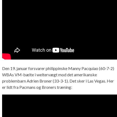
Den 19. januar forsvarer philippinske Manny Pacquiao (60-7-2)
WBAs VM-bælte i weltervægt mod det amerikanske
problembarn Adrien Broner (33-3-1). Det sker i Las Vegas. Her
er lidt fra Pacmans og Broners træning: