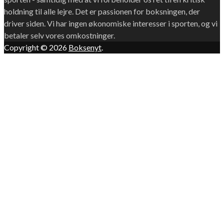
holdning til alle lejre. Det er passionen for boksningen, der
driver siden. Vi har ingen økonomiske interesser i sporten, og vi
betaler selv vores omkostninger.
Copyright © 2026
Boksenyt
.