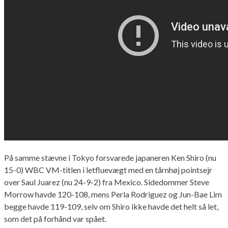
På samme stævne i Tokyo forsvarede japaneren Ken Shiro (nu
15-0) WBC VM-titlen i letfluevægt med en tårnhøj pointsejr
over Saul Juarez (nu 24-9-2) fra Mexico. Sidedommer Steve
Morrow havde 120-108, mens Perla Rodriguez og Jun-Bae Lim
begge havde 119-109, selv om Shiro ikke havde det helt så let,
som det på forhånd var spået.