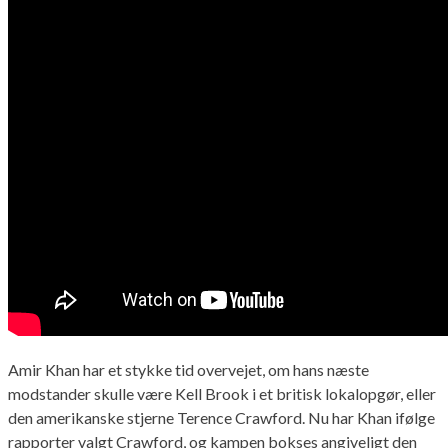
Amir Khan har et stykke tid overvejet, om hans næste
modstander skulle være Kell Brook i et britisk lokalopgør, eller
den amerikanske stjerne Terence Crawford. Nu har Khan ifølge
rapporter valgt Crawford, og kampen bokses angiveligt den