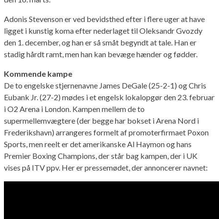
Adonis Stevenson er ved bevidsthed efter i flere uger at have
ligget i kunstig koma efter nederlaget til Oleksandr Gvozdy
den 1. december, og han er så småt begyndt at tale. Han er
stadig hårdt ramt, men han kan bevæge hænder og fødder.
Kommende kampe
De to engelske stjernenavne James DeGale (25-2-1) og Chris
Eubank Jr. (27-2) mødes i et engelsk lokalopgør den 23. februar
i O2 Arena i London. Kampen mellem de to
supermellemvægtere (der begge har bokset i Arena Nord i
Frederikshavn) arrangeres formelt af promoterfirmaet Poxon
Sports, men reelt er det amerikanske Al Haymon og hans
Premier Boxing Champions, der står bag kampen, der i UK
vises på ITV ppv. Her er pressemødet, der annoncerer navnet: