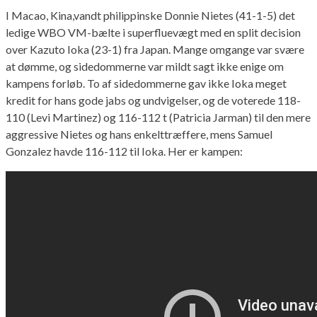
I Macao, Kina,vandt philippinske Donnie Nietes (41-1-5) det
ledige WBO VM-bælte i superfluevægt med en split decision
over Kazuto Ioka (23-1) fra Japan. Mange omgange var svære
at dømme, og sidedommerne var mildt sagt ikke enige om
kampens forløb. To af sidedommerne gav ikke Ioka meget
kredit for hans gode jabs og undvigelser, og de voterede 118-
110 (Levi Martinez) og 116-112 t (Patricia Jarman) til den mere
aggressive Nietes og hans enkelttræffere, mens Samuel
Gonzalez havde 116-112 til Ioka. Her er kampen: