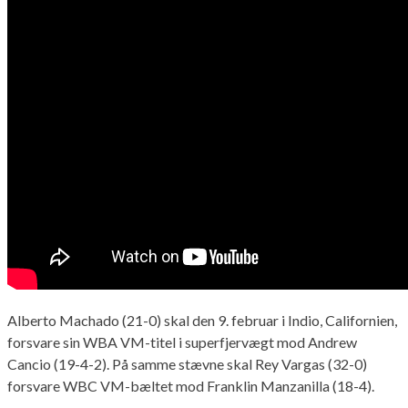
Alberto Machado (21-0) skal den 9. februar i Indio, Californien,
forsvare sin WBA VM-titel i superfjervægt mod Andrew
Cancio (19-4-2). På samme stævne skal Rey Vargas (32-0)
forsvare WBC VM-bæltet mod Franklin Manzanilla (18-4).