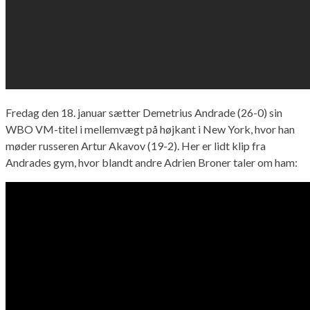
Fredag den 18. januar sætter Demetrius Andrade (26-0) sin
WBO VM-titel i mellemvægt på højkant i New York, hvor han
møder russeren Artur Akavov (19-2). Her er lidt klip fra
Andrades gym, hvor blandt andre Adrien Broner taler om ham: