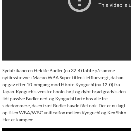
Sydafrikaneren Hekkie Budler (nu 32-4) tabte på samme
nytårsstævne i Macao WBA Super titlen i letfluevægt, da han
opgav efter 10. omgang mod Hiroto Kyoguchi (nu 12-0) fra
Japan. Kyoguchis venstre hooks højt og dybt brød gradvis den
lidt passive Budler ned, og Kyoguchi førte hos alle tre
sidedommere, da en træt Budler havde fået nok. Der er nu lagt
op til en WBA/WBC unification mellem Kyoguchi og Ken Shiro.
Her er kampen: