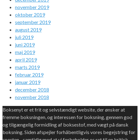
november 2019
oktober 2019
september 2019
august 2019
juli 2019
juni 2019
maj 2019
april 2019
marts 2019
februar 2019
januar 2019
december 2018
november 2018
Boksenyt er et frit og selvstændigt website, der ønsker at
fremme boksningen, og interessen for boksning, gennem god
og tilgængelig formidling af boksestof, med vægt på dansk
boksning. Siden afspejler forhåbentligvis vores begejstring for
sporten - samtidig med at vi forbeholder os ret til en kritisk