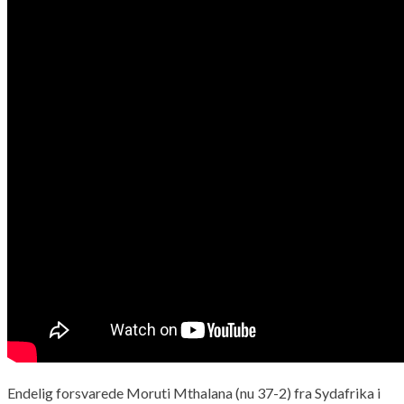
Endelig forsvarede Moruti Mthalana (nu 37-2) fra Sydafrika i