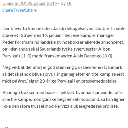
5. januar 2019
5. januar 2019
-
by
Hr
Share
Tweet
Share
Der bliver to kampe uden dansk deltagelse ved Double Trouble
stævnet i Struer den 19. januar. I den ene kamp er manager
Peder Forsmans hollandske kvindebokser allerede annonceret,
og i den anden skal Sauerlands tyske sværvægter Albon
Pervizai (11-0) møde franskmanden Alain Banongo (3-0).
“Jeg ved, at der altid er god stemning på stævnerne i Danmark,
så det skal nok blive sjovt. I år går jeg efter en titelkamp senest
midt på året,” siger 23-årige Pervizai i en pressemeddelelse.
Banongo bokser med base i Tjekkiet, hvor han har vundet alle
sine tre kampe, mod ganske begrænset modstand, så han ligner
ikke den store trussel mod Pervizais ubesejrede rekordliste.