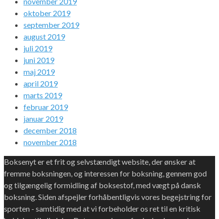
november 2019
oktober 2019
september 2019
august 2019
juli 2019
juni 2019
maj 2019
april 2019
marts 2019
februar 2019
januar 2019
december 2018
november 2018
Boksenyt er et frit og selvstændigt website, der ønsker at
fremme boksningen, og interessen for boksning, gennem god
og tilgængelig formidling af boksestof, med vægt på dansk
boksning. Siden afspejler forhåbentligvis vores begejstring for
sporten - samtidig med at vi forbeholder os ret til en kritisk