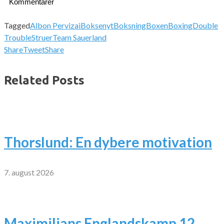
Kommentarer
Tagged
Albon Pervizai
Boksenyt
Boksning
Boxen
Boxing
Double
Trouble
Struer
Team Sauerland
Share
Tweet
Share
Related Posts
Thorslund: En dybere motivation
7. august 2026
Maximilians Englandskamp 12.