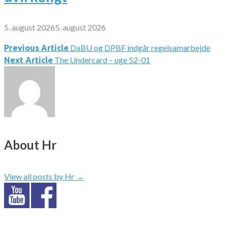
5. august 2026
5. august 2026
DaBU og DPBF indgår regelsamarbejde
Indlægsnavigation
Previous Article
The Undercard – uge 52-01
Next Article
About Hr
View all posts by Hr
→