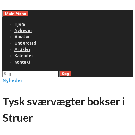
Skip
to
Main Menu
content
Hjem
Nyheder
Amatør
Undercard
Artikler
Kalender
Kontakt
Søg
efter:
Nyheder
Tysk sværvægter bokser i
Struer