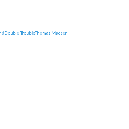
nd
Double Trouble
Thomas Madsen