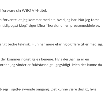
al forsvare sin WBO VM-titel.
an forvente, at jeg kommer med alt, hvad jeg har. Når jeg først
amtidig også klog,” siger Dina Thorslund i en pressemeddelelse.
t bedre teknisk. Hun har mere efaring og flere titler med sig.
m der kommer noget gelé i benene. Hvis der gør, så er en
g hvordan jeg vinder er fuldstændigt ligegyldigt. Men det kunne da
t-sejr i sjette-syvende omgang. Det kunne være dejligt, hvis