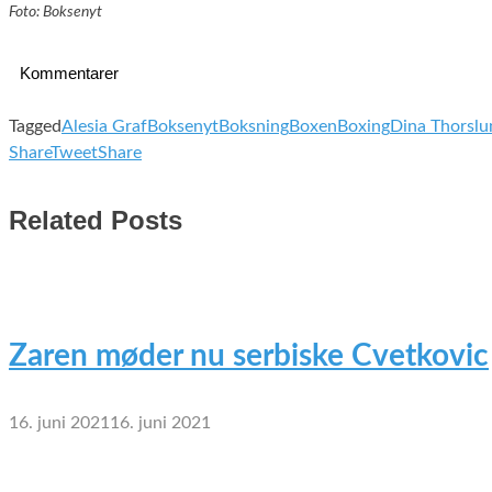
Foto: Boksenyt
Kommentarer
Tagged
Alesia Graf
Boksenyt
Boksning
Boxen
Boxing
Dina Thorslu
Share
Tweet
Share
Related Posts
Zaren møder nu serbiske Cvetkovic
16. juni 2021
16. juni 2021