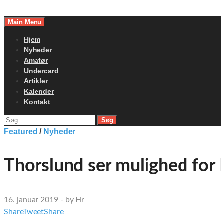
Skip
to
Main Menu
content
Hjem
Nyheder
Amatør
Undercard
Artikler
Kalender
Kontakt
Søg
efter:
Featured
/
Nyheder
Thorslund ser mulighed for
16. januar 2019
-
by
Hr
Share
Tweet
Share