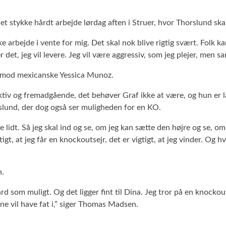
et stykke hårdt arbejde lørdag aften i Struer, hvor Thorslund sk
ke arbejde i vente for mig. Det skal nok blive rigtig svært. Folk k
 det, jeg vil levere. Jeg vil være aggressiv, som jeg plejer, men s
 mod mexicanske Yessica Munoz.
 og fremadgående, det behøver Graf ikke at være, og hun er lang
slund, der dog også ser muligheden for en KO.
e lidt. Så jeg skal ind og se, om jeg kan sætte den højre og se, o
gtigt, at jeg får en knockoutsejr, det er vigtigt, at jeg vinder. O
n.
d som muligt. Og det ligger fint til Dina. Jeg tror på en knockou
rne vil have fat i,” siger Thomas Madsen.