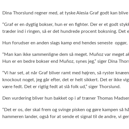
Dina Thorslund regner med, at tyske Alesia Graf godt kan blive 
“Graf er en dygtig bokser, hun er en fighter. Der er et godt styk
træder ind i ringen, så er det hundrede procent boksning. Det er
Hun forudser en anden slags kamp end hendes seneste opgør,
“Man kan ikke sammenligne dem så meget. Muñoz var meget aktiv
Hun er en bedre bokser end Muñoz, synes jeg,” siger Dina Thor
“Vi har set, at når Graf bliver ramt med højren, så ryster knæen
knockout noget, jeg går efter, det er helt sikkert. Det er ikke vi
være fedt. Det er rigtig fedt at slå folk ud,” siger Thorslund.
Den vurdering bliver hun bakket op i af træner Thomas Madse
“Det er os, der skal frem og svinge pisken og gøre kampen så hår
hammeren lander, også for at sende et signal til de andre, vi ge