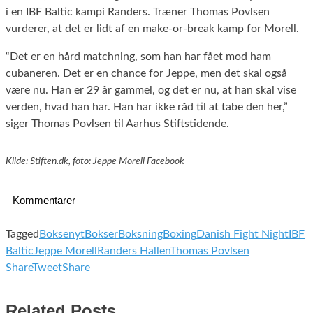
i en IBF Baltic kampi Randers. Træner Thomas Povlsen
vurderer, at det er lidt af en make-or-break kamp for Morell.
“Det er en hård matchning, som han har fået mod ham
cubaneren. Det er en chance for Jeppe, men det skal også
være nu. Han er 29 år gammel, og det er nu, at han skal vise
verden, hvad han har. Han har ikke råd til at tabe den her,”
siger Thomas Povlsen til Aarhus Stiftstidende.
Kilde: Stiften.dk, foto: Jeppe Morell Facebook
Kommentarer
Tagged
Boksenyt
Bokser
Boksning
Boxing
Danish Fight Night
IBF
Baltic
Jeppe Morell
Randers Hallen
Thomas Povlsen
Share
Tweet
Share
Related Posts