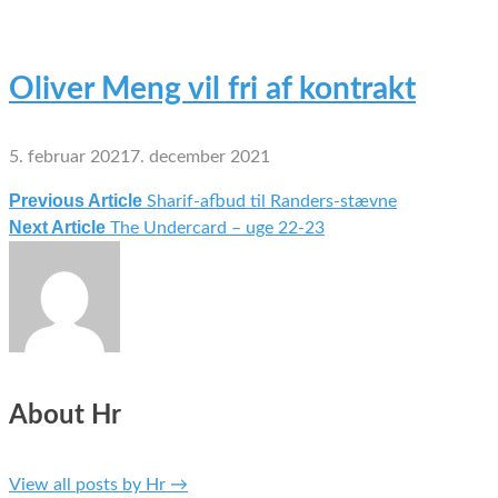
Oliver Meng vil fri af kontrakt
5. februar 2021
7. december 2021
Previous Article
Sharif-afbud til Randers-stævne
Indlægsnavigation
Next Article
The Undercard – uge 22-23
About Hr
View all posts by Hr
→