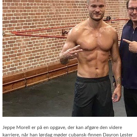
Jeppe Morell er på en opgave, der kan afgøre den videre
karriere, når han lørdag møder cubansk-finnen Dayron Lester