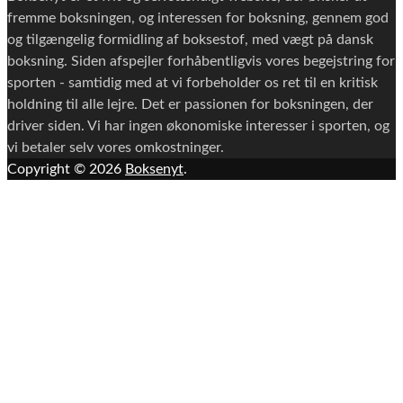
fremme boksningen, og interessen for boksning, gennem god
og tilgængelig formidling af boksestof, med vægt på dansk
boksning. Siden afspejler forhåbentligvis vores begejstring for
sporten - samtidig med at vi forbeholder os ret til en kritisk
holdning til alle lejre. Det er passionen for boksningen, der
driver siden. Vi har ingen økonomiske interesser i sporten, og
vi betaler selv vores omkostninger.
Copyright © 2026
Boksenyt
.