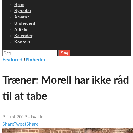
Hjem
Nyheder
Amatør
Undercard
Artikler
Kalender
Kontakt
Søg
efter:
Featured
/
Nyheder
Træner: Morell har ikke råd
til at tabe
9. juni 2019
-
by
Hr
Share
Tweet
Share