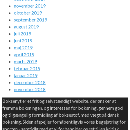
november 2019
oktober 2019
september 2019
august 2019
juli 2019
juni 2019
maj 2019
april 2019
marts 2019
februar 2019
januar 2019
december 2018
november 2018
Boksenyt er et frit og selvstændigt website, der ønsker at
fremme boksningen, og interessen for boksning, gennem god
og tilgængelig formidling af boksestof, med vægt på dansk
boksning. Siden afspejler forhåbentligvis vores begejstring for
sporten - samtidig med at vi forbeholder os ret til en kritisk