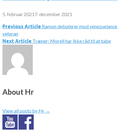
5. februar 2021
7. december 2021
Ramon debuterer mod venezuelansk
Indlægsnavigation
Previous Article
veteran
Træner: Morell har ikke råd til at tabe
Next Article
About Hr
View all posts by Hr
→