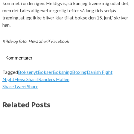
kommet i orden igen. Heldigvis, så kan jeg træne mig ud af det,
men det føles alligevel ærgerligt efter så lang tids seriøs
træning, at jeg ikke bliver klar til at bokse den 15. juni,” skriver
han.
Kilde og foto: Heva Sharif Facebook
Kommentarer
Tagged
Boksenyt
Bokser
Boksning
Boxing
Danish Fight
Night
Heva Sharif
Randers Hallen
Share
Tweet
Share
Related Posts