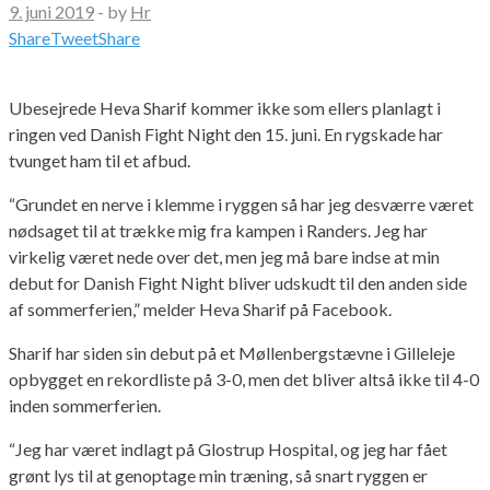
9. juni 2019
-
by
Hr
Share
Tweet
Share
Ubesejrede Heva Sharif kommer ikke som ellers planlagt i
ringen ved Danish Fight Night den 15. juni. En rygskade har
tvunget ham til et afbud.
“Grundet en nerve i klemme i ryggen så har jeg desværre været
nødsaget til at trække mig fra kampen i Randers. Jeg har
virkelig været nede over det, men jeg må
bare indse at min
debut for Danish Fight Night bliver udskudt til den anden side
af sommerferien,” melder Heva Sharif på Facebook.
Sharif har siden sin debut på et Møllenbergstævne i Gilleleje
opbygget en rekordliste på 3-0, men det bliver altså ikke til 4-0
inden sommerferien.
“Jeg har været indlagt på Glostrup Hospital, og jeg har fået
grønt lys til at genoptage min træning, så snart ryggen er