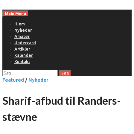
Skip
to
Main Menu
content
Hjem
Nyheder
Amatør
Undercard
Artikler
Kalender
Kontakt
Søg
efter:
Featured
/
Nyheder
Sharif-afbud til Randers-
stævne