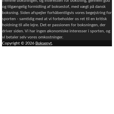
fremme boksningen, og interessen for boksning, gennem god
og tilgængelig formidling af boksestof, med vægt på dansk
boksning. Siden afspejler forhåbentligvis vores begejstring for
sporten - samtidig med at vi forbeholder os ret til en kritisk
holdning til alle lejre. Det er passionen for boksningen, der
driver siden. Vi har ingen økonomiske interesser i sporten, og
vi betaler selv vores omkostninger.
Copyright © 2026
Boksenyt
.