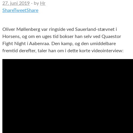
27. juni 2019
-
by
Hr
Share
Tweet
Share
Oliver Møllenberg var ringside ved Sauerland-stævnet i
Horsens, og om en uges tid bokser han selv ved Quaestor
Fight Night i Aabenraa. Den kamp, og den umiddelbare
fremtid derefter, taler han om i dette korte videointerview: