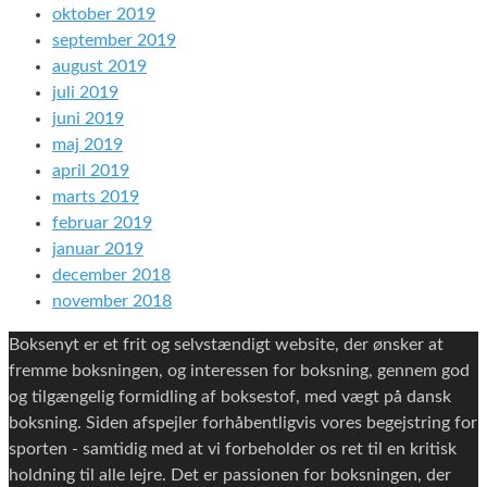
oktober 2019
september 2019
august 2019
juli 2019
juni 2019
maj 2019
april 2019
marts 2019
februar 2019
januar 2019
december 2018
november 2018
Boksenyt er et frit og selvstændigt website, der ønsker at
fremme boksningen, og interessen for boksning, gennem god
og tilgængelig formidling af boksestof, med vægt på dansk
boksning. Siden afspejler forhåbentligvis vores begejstring for
sporten - samtidig med at vi forbeholder os ret til en kritisk
holdning til alle lejre. Det er passionen for boksningen, der