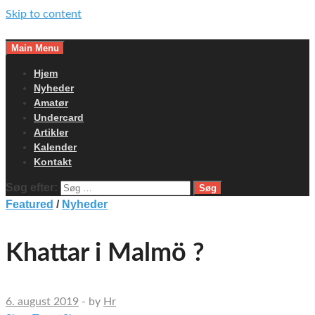
Skip to content
Main Menu
Hjem
Nyheder
Amatør
Undercard
Artikler
Kalender
Kontakt
Søg efter:
Featured
/
Nyheder
Khattar i Malmö ?
6. august 2019
-
by
Hr