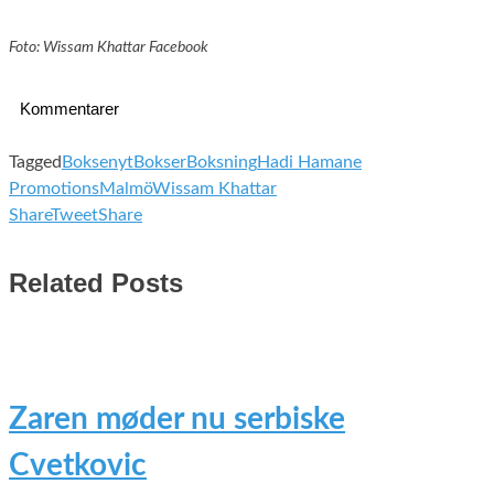
Foto: Wissam Khattar Facebook
Kommentarer
Tagged
Boksenyt
Bokser
Boksning
Hadi Hamane
Promotions
Malmö
Wissam Khattar
Share
Tweet
Share
Related Posts
Zaren møder nu serbiske
Cvetkovic