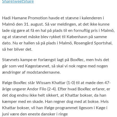
Share
Tweet
Share
Hadi Hamane Promotion havde et stævne i kalenderen i
Malmö den 31. august. Så var meldingen, at det ikke kunne
lade sig gøre at få en hal på plads til en fornuftig pris i Malmö,
og at stævnet måske blev rykket til København på samme
dato. Nu er hallen så på plads i Malmö, Rosengård Sportshal,
så her bliver det.
Stævnets kampe er forlængst lagt på BoxRec, men hvis det
går som ved Køgestævnet, så skal vi nok regne med nogen
ændringer af modstandernavne.
Ifølge BoxRec står Wissam Khattar (1-0) til at møde den 47-
årige ungarer Andor Filo (2-4). Efter hvad BoxRec erfarer, er
det dog endnu ikke helt sikkert, at Khattar bokser, da han
kæmper med en skade. Han regner dog med at bokse. Hvis
Khattar bokser, vil han ifølge programmet ligesom i Køge i
juni være den eneste dansker i ringe