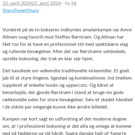
25. april 2024
25. april 2024
-
by
Hr
Share
Tweet
Share
Vurderet på de to bokseres indbyrdes amatørkampe var Amre
Allman svag favorit mod Steffen Rørstrøm. Og Allman har
fået ros for at have en professionel stil med spektalære slag
og rullende bevægelser. Men det var Rørstrøms velskolede,
oprette boksning, der trak en klar sejr hjem.
Det handlede om velkendte traditionelle virkemidler. Et godt
jab til at styre tingene, ligestød og kombinationer, ind imellem
suppleret af enkelte hooks og uppercuts. Og båret at
benarbejde, der gjorde Rørstrøm i stand at bruge sin gode
rækkevidde uden for store bevægelser. Selv et skadet håndled
i de sidste par omgange kunne ikke ændre billedet.
Kampen var kort sagt en udfordring af det moderne dogme
om, at i professionel boksning er det alfa og omega at komme
ned på fødderne og slå hårdt. Spørg danske hall-of-fame’re