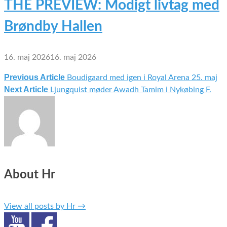
THE PREVIEW: Modigt livtag med
Brøndby Hallen
16. maj 2026
16. maj 2026
Previous Article
Boudigaard med igen i Royal Arena 25. maj
Indlægsnavigation
Next Article
Ljungquist møder Awadh Tamim i Nykøbing F.
About Hr
View all posts by Hr
→