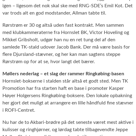
igen – ligesom det nok skal ske med RNG-SDE’s Emil Kot. Det
var trods alt en god modstander, Allman tabte til.
Rørstrøm er 30 og altså uden fast kontrakt. Men sammen
med klubkammeraterne fra Hornslet BK, Victor Hoveling og
Mikkel Gribsholt, udgør han nu en ret tung del af den
samlede TK-stald udover Jacob Bank. Der må være basis for
flere Djursland-stævner, og her kan man sagtens steppe
Rørstrøm op for at se, hvor langt det bærer.
Møllers nederlag – et slag der rammer Ringkøbing-basen
Hornslet-bokserne i stalden står altså et godt sted. Men TK
Promotion har fra starten haft en base i promoter Kasper
Høyer Holgersens Ringkøbing-boksere. Den lokale opbakning
her gjort det muligt at arrangere en lille håndfuld fine stævner
i ROFI-Centret.
Nu har de to Akbari-brødre på det seneste været mest aktive i
kulisser og ringhjørner, og lørdag tabte tilbagevendte Jeppe