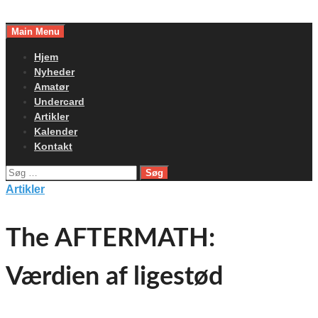
Skip
to
Main Menu
content
Hjem
Nyheder
Amatør
Undercard
Artikler
Kalender
Kontakt
Søg
efter:
Artikler
The AFTERMATH:
Værdien af ligestød