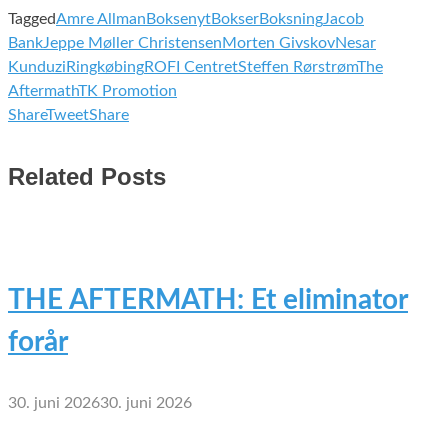
Tagged
Amre Allman
Boksenyt
Bokser
Boksning
Jacob
Bank
Jeppe Møller Christensen
Morten Givskov
Nesar
Kunduzi
Ringkøbing
ROFI Centret
Steffen Rørstrøm
The
Aftermath
TK Promotion
Share
Tweet
Share
Related Posts
THE AFTERMATH: Et eliminator
forår
30. juni 2026
30. juni 2026