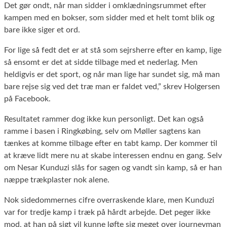
Det gør ondt, når man sidder i omklædningsrummet efter
kampen med en bokser, som sidder med et helt tomt blik og
bare ikke siger et ord.
For lige så fedt det er at stå som sejrsherre efter en kamp, lige
så ensomt er det at sidde tilbage med et nederlag. Men
heldigvis er det sport, og når man lige har sundet sig, må man
bare rejse sig ved det træ man er faldet ved,” skrev Holgersen
på Facebook.
Resultatet rammer dog ikke kun personligt. Det kan også
ramme i basen i Ringkøbing, selv om Møller sagtens kan
tænkes at komme tilbage efter en tabt kamp. Der kommer til
at kræve lidt mere nu at skabe interessen endnu en gang. Selv
om Nesar Kunduzi slås for sagen og vandt sin kamp, så er han
næppe trækplaster nok alene.
Nok sidedommernes cifre overraskende klare, men Kunduzi
var for tredje kamp i træk på hårdt arbejde. Det peger ikke
mod, at han på sigt vil kunne løfte sig meget over journeyman