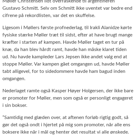
Møller Christensen lidt overraskende til argentineren
Gustavo Schmitt. Selv om Schmitt ikke uventet var bedre end
cifrene på rekordlisten, var det en skuffelse.
Ligesom i Møllers første profnederlag, til Irakli Alanidze kørte
fysiske stærke Møller træt til sidst, efter at have brugt mange
kræfter i starten af kampen. Havde Møller taget en tur på
knæ, da han blev hårdt ramt, havde han måske klaret tiden
ud. Nu havde kampleder Lars Jepsen ikke andet valg end at
stoppe Møller. Var kampen gået omgangen ud, havde Møller
tabt alligevel, for to sidedommere havde ham bagud inden
omgangen.
Nederlaget ramte også Kasper Høyer Holgersen, der ikke bare
er promoter for Møller, men som også er personligt engageret
i sin bokser.
”Samtidig med glæden over, at aftenen forløb rigtig godt, så
gør det også ondt i hjertet på mig som promoter, når alle ens
boksere ikke når i mål og henter det resultat vi alle ønskede.