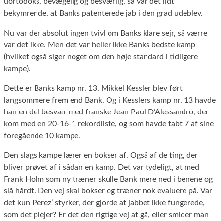
uortodoks, bevægelig og besværlig, så var det lidt
bekymrende, at Banks patenterede jab i den grad udeblev.
Nu var der absolut ingen tvivl om Banks klare sejr, så værre
var det ikke. Men det var heller ikke Banks bedste kamp
(hvilket også siger noget om den høje standard i tidligere
kampe).
Dette er Banks kamp nr. 13. Mikkel Kessler blev ført
langsommere frem end Bank. Og i Kesslers kamp nr. 13 havde
han en del besvær med franske Jean Paul D’Alessandro, der
kom med en 20-16-1 rekordliste, og som havde tabt 7 af sine
foregående 10 kampe.
Den slags kampe lærer en bokser af. Også af de ting, der
bliver prøvet af i sådan en kamp. Det var tydeligt, at med
Frank Holm som ny træner skulle Bank mere ned i benene og
slå hårdt. Den vej skal bokser og træner nok evaluere på. Var
det kun Perez’ styrker, der gjorde at jabbet ikke fungerede,
som det plejer? Er det den rigtige vej at gå, eller smider man