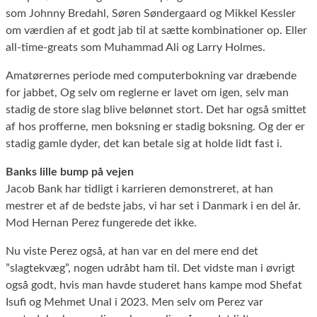
som Johnny Bredahl, Søren Søndergaard og Mikkel Kessler
om værdien af et godt jab til at sætte kombinationer op. Eller
all-time-greats som Muhammad Ali og Larry Holmes.
Amatørernes periode med computerbokning var dræbende
for jabbet, Og selv om reglerne er lavet om igen, selv man
stadig de store slag blive belønnet stort. Det har også smittet
af hos profferne, men boksning er stadig boksning. Og der er
stadig gamle dyder, det kan betale sig at holde lidt fast i.
Banks lille bump på vejen
Jacob Bank har tidligt i karrieren demonstreret, at han
mestrer et af de bedste jabs, vi har set i Danmark i en del år.
Mod Hernan Perez fungerede det ikke.
Nu viste Perez også, at han var en del mere end det
”slagtekvæg”, nogen udråbt ham til. Det vidste man i øvrigt
også godt, hvis man havde studeret hans kampe mod Shefat
Isufi og Mehmet Unal i 2023. Men selv om Perez var