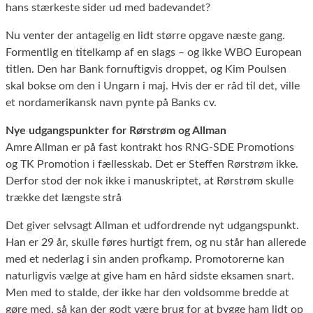
hans stærkeste sider ud med badevandet?
Nu venter der antagelig en lidt større opgave næste gang.
Formentlig en titelkamp af en slags – og ikke WBO European
titlen. Den har Bank fornuftigvis droppet, og Kim Poulsen
skal bokse om den i Ungarn i maj. Hvis der er råd til det, ville
et nordamerikansk navn pynte på Banks cv.
Nye udgangspunkter for Rørstrøm og Allman
Amre Allman er på fast kontrakt hos RNG-SDE Promotions
og TK Promotion i fællesskab. Det er Steffen Rørstrøm ikke.
Derfor stod der nok ikke i manuskriptet, at Rørstrøm skulle
trække det længste strå
Det giver selvsagt Allman et udfordrende nyt udgangspunkt.
Han er 29 år, skulle føres hurtigt frem, og nu står han allerede
med et nederlag i sin anden profkamp. Promotorerne kan
naturligvis vælge at give ham en hård sidste eksamen snart.
Men med to stalde, der ikke har den voldsomme bredde at
gøre med, så kan der godt være brug for at bygge ham lidt op